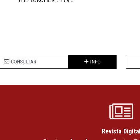
“THE LURCHER”. 179...
CONSULTAR
INFO
Revista Digita