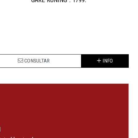
“GARE RUNING”. 1799.
CONSULTAR
INFO
l