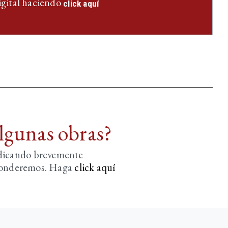
igital haciendo
click aquí
algunas obras?
ndicando brevemente
sponderemos. Haga
click aquí­