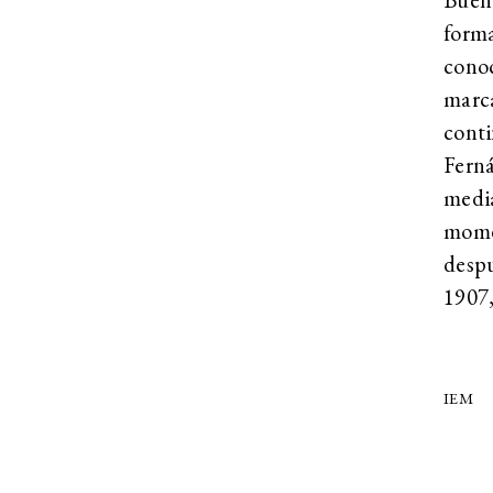
form
conoc
marc
conti
Fern
medi
mome
desp
1907,
IEM