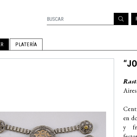
ER
PLATERÍA
“J
Rast
Aires
Centr
en do
y fr
festo