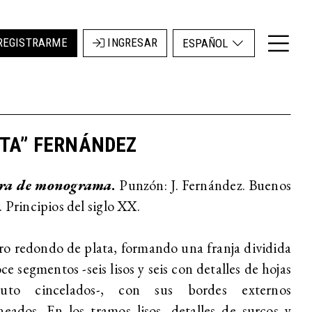
REGISTRARME
INGRESAR
ESPAÑOL
OTA” FERNÁNDEZ
ra de monograma
.
Punzón: J. Fernández. Buenos
. Principios del siglo XX.
o redondo de plata, formando una franja dividida
ce segmentos -seis lisos y seis con detalles de hojas
uto cincelados-, con sus bordes externos
neados. En los tramos lisos, detalles de surcos y