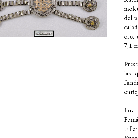
molet
del 
calad
oro, 
7,1 c
Prese
las 
fund
enriq
Los 
Fern
tall
Buen