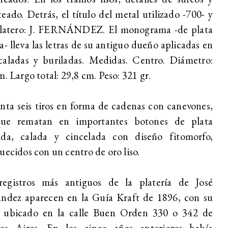
eado. Detrás, el título del metal utilizado -700- y
platero: J. FERNÁNDEZ. El monograma -de plata
a- lleva las letras de su antiguo dueño aplicadas en
caladas y buriladas. Medidas. Centro. Diámetro:
m. Largo total: 29,8 cm. Peso: 321 gr.
nta seis tiros en forma de cadenas con canevones,
que rematan en importantes botones de plata
ida, calada y cincelada con diseño fitomorfo,
uecidos con un centro de oro liso.
registros más antiguos de la platería de José
ández aparecen en la Guía Kraft de 1896, con su
er ubicado en la calle Buen Orden 330 o 342 de
os Aires. En los cinco años anteriores había