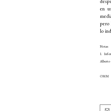
desp
en u
medi
pero
lo in
Notas:
1. Info
Alberto 
OMM