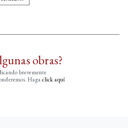
algunas obras?
ndicando brevemente
sponderemos. Haga
click aquí­