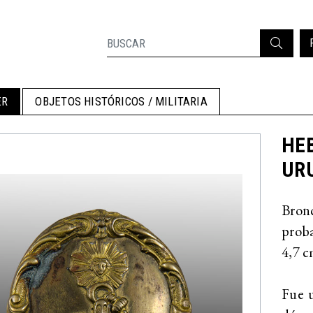
ER
OBJETOS HISTÓRICOS / MILITARIA
HEB
URU
Bron
proba
4,7 c
Fue u