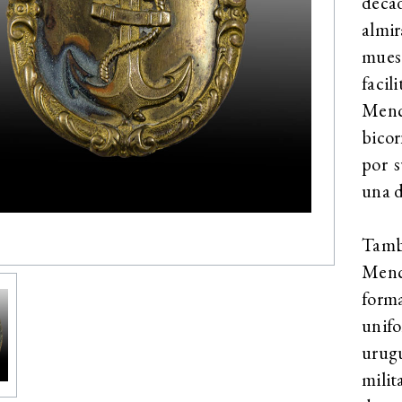
décad
almi
muest
facil
Menc
bicor
por s
una d
Tamb
Menc
forma
unif
urugu
milit