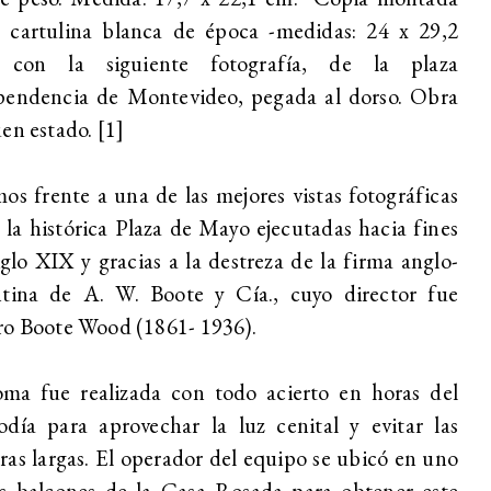
e cartulina blanca de época -medidas: 24 x 29,2
 con la siguiente fotografía, de la plaza
pendencia de Montevideo, pegada al dorso. Obra
en estado. [1]
os frente a una de las mejores vistas fotográficas
 la histórica Plaza de Mayo ejecutadas hacia fines
iglo XIX y gracias a la destreza de la firma anglo-
ntina de A. W. Boote y Cía., cuyo director fue
ro Boote Wood (1861- 1936).
oma fue realizada con todo acierto en horas del
día para aprovechar la luz cenital y evitar las
as largas. El operador del equipo se ubicó en uno
os balcones de la Casa Rosada para obtener este