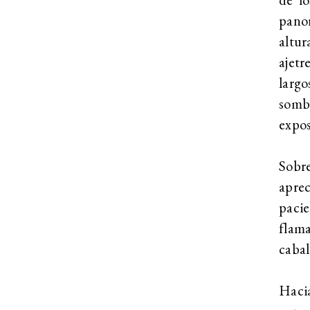
pano
altu
ajetr
larg
somb
expos
Sobre
apre
paci
flam
cabal
Hacia