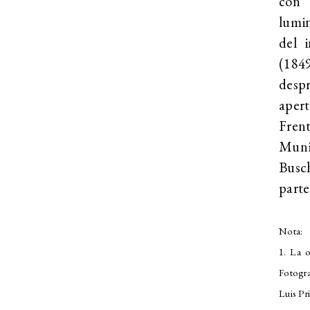
con 
lumin
del i
(1849
desp
aper
Frent
Muni
Busc
parte
Nota:
1. La o
Fotogra
Luis Pr