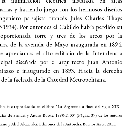
la iluminación eléctrica instalada en altas
arias y haciendo juego con los hermosos diseños
ngeniero paisajista francés Jules Charles Thays
-1934). Por entonces el Cabildo había perdido su
roporcionada torre y tres de los arcos por la
tura de la avenida de Mayo inaugurada en 1894.
e apreciamos el alto edificio de la Intendencia
cipal diseñada por el arquitecto Juan Antonio
hiazzo e inaugurado en 1893. Hacia la derecha
 de la fachada de la Catedral Metropolitana.
bra fue reproducida en el libro "La Argentina a fines del siglo XIX -
fías de Samuel y Arturo Boote. 1880-1900" (Página 37) de los autores
iamo y Abel Alexander. Ediciones de la Antorcha. Buenos Aires. 2011.