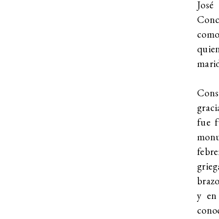
José
Conco
como
quie
marid
Const
graci
fue f
monu
febr
grieg
brazo
y en
conoc