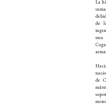
La hi
suma
debid
de l
ingen
una 
Caga
armas
Hacia
naci
de C
mármo
sopo
monu