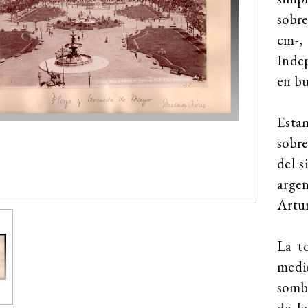
sobr
cm-,
Inde
en bu
Estam
sobre
del s
arge
Artu
La t
medio
sombr
de l