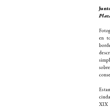
Junt
Plaz
Fotog
en t
bord
desc
simp
sobre
conse
Estam
ciuda
XIX g