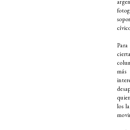
arge
foto
sopor
cívic
Para 
ciert
colum
más 
inter
desa
quien
los l
movim