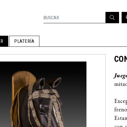
ER
PLATERÍA
CON
Jueg
mitad
Excep
freno
Estam
con s