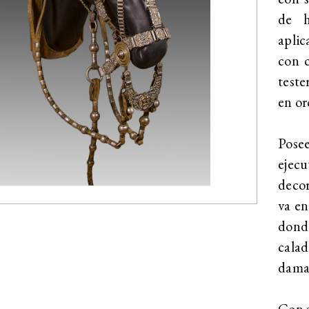
de h
aplic
con 
teste
en or
Posee
ejec
decor
va en
dond
calad
dama
Con s