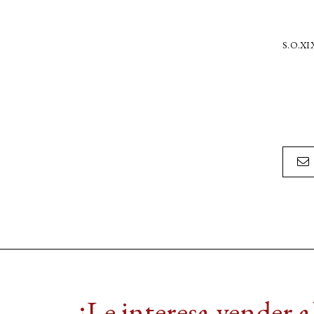
S.O.X
¿Le interesa vender 