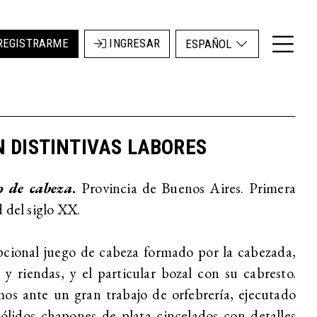
REGISTRARME
INGRESAR
ESPAÑOL
 DISTINTIVAS LABORES
o de cabeza
.
Provincia de Buenos Aires. Primera
 del siglo XX.
cional juego de cabeza formado por la cabezada,
 y riendas, y el particular bozal con su cabresto.
os ante un gran trabajo de orfebrería, ejecutado
ólidos chapones de plata cincelados con detalles