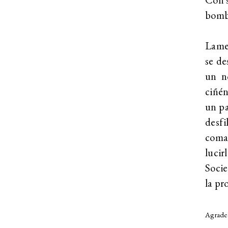
bomba
Lamen
se de
un no
ciñén
un pa
desfi
coma
lucir
Soci
la pr
Agradec