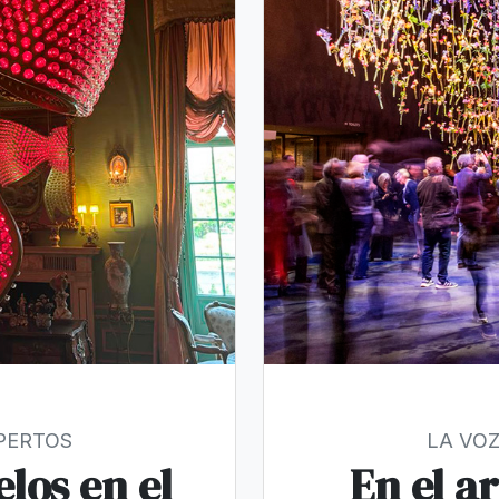
XPERTOS
LA VOZ
los en el
En el ar