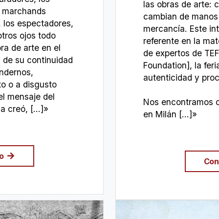
las obras de arte: c
os marchands
cambian de manos 
, los espectadores,
mercancía. Este int
tros ojos todo
referente en la mat
ra de arte en el
de expertos de TEF
a de su continuidad
Foundation], la fer
endernos,
autenticidad y pro
to o a disgusto
 el mensaje del
Nos encontramos c
la creó, […]»
en Milán […]»
do
Con