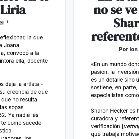
Liria
no se ve
Shar
er *
referent
eflexionar, la que
sa Joana
Por Ion
ia, convocó a la
intora ella, docente
«En un mundo donde
.
pasión, la inversión
es un detalle sino
deja la artista -
sostiene, en parte,
 su creencia de que
especialistas como
 que no resulta
 las sopas
Sharon Hecker es hi
2. Ya nadie les
curadora y referen
arte como sucede
verificación [
vettin
stica
que trabaja motiva
uradores, los