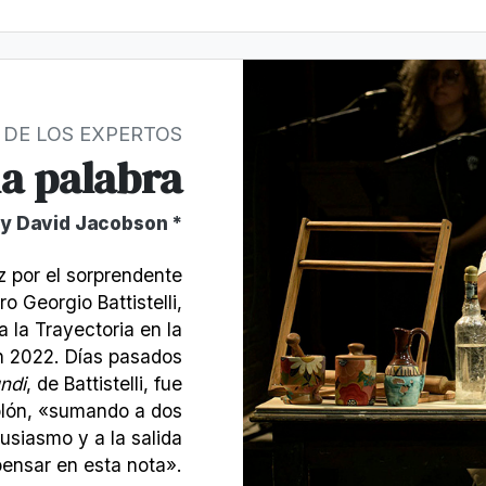
 DE LOS EXPERTOS
la palabra
 y David Jacobson *
z por el sorprendente
o Georgio Battistelli,
 la Trayectoria en la
n 2022. Días pasados
ndi
, de Battistelli, fue
olón, «sumando a dos
siasmo y a la salida
pensar en esta nota».