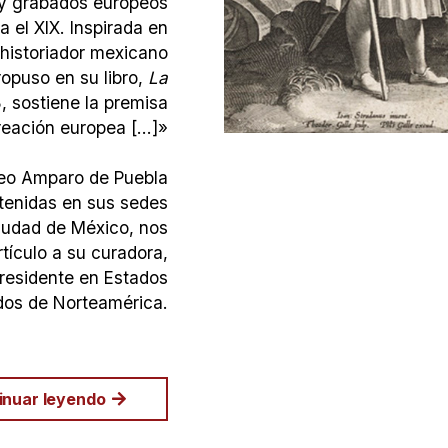
s y grabados europeos
a el XIX. Inspirada en
 historiador mexicano
puso en su libro,
La
, sostiene la premisa
eación europea [...]»
seo Amparo de Puebla
btenidas en sus sedes
Ciudad de México, nos
rtículo a su curadora,
 residente en Estados
dos de Norteamérica.
inuar leyendo