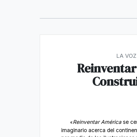
LA VOZ
Reinventar
Construi
Reinventar América
se cen
«
imaginario acerca del contine