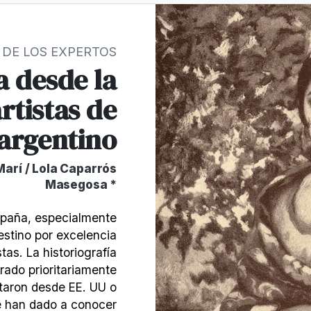
 DE LOS EXPERTOS
a desde la
rtistas de
 argentino
arí / Lola Caparrós
Masegosa *
spaña, especialmente
destino por excelencia
tas. La historiografía
rado prioritariamente
itaron desde EE. UU o
se han dado a conocer