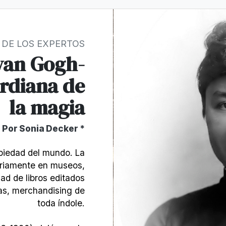
 DE LOS EXPERTOS
van Gogh-
ardiana de
la magia
Por Sonia Decker *
opiedad del mundo. La
ariamente en museos,
dad de libros editados
las, merchandising de
toda índole.