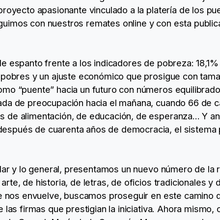
proyecto apasionante vinculado a la platería de los pu
uimos con nuestros remates online y con esta public
e espanto frente a los indicadores de pobreza: 18,1% 
e pobres y un ajuste económico que prosigue con tama
omo “puente” hacia un futuro con números equilibra
ada de preocupación hacia el mañana, cuando 66 de c
 de alimentación, de educación, de esperanza... Y a
espués de cuarenta años de democracia, el sistema p
lar y lo general, presentamos un nuevo número de la re
te, de historia, de letras, de oficios tradicionales y 
que nos envuelve, buscamos proseguir en este camino
 las firmas que prestigian la iniciativa. Ahora mismo,