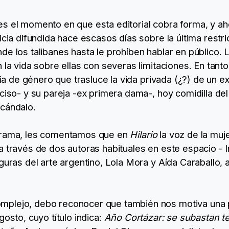
es el momento en que esta editorial cobra forma, y a
icia difundida hace escasos días sobre la última restri
de los talibanes hasta le prohíben hablar en público. 
 la vida sobre ellas con severas limitaciones. En tant
ncia de género que trasluce la vida privada (¿?) de un e
ciso- y su pareja -ex primera dama-, hoy comidilla del 
scándalo.
 drama, les comentamos que en
Hilario
la voz de la muj
a través de dos autoras habituales en este espacio - 
iguras del arte argentino, Lola Mora y Aída Caraballo
plejo, debo reconocer que también nos motiva una pu
gosto, cuyo título indica:
Año Cortázar: se subastan te