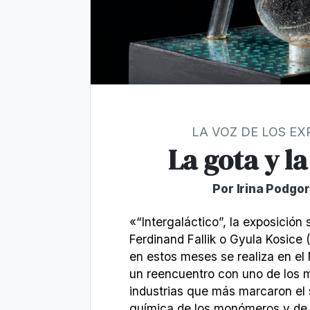
LA VOZ DE LOS E
La gota y la
Por Irina Podgor
«“Intergaláctico”, la exposición 
Ferdinand Fallik o Gyula Kosice
en estos meses se realiza en e
un reencuentro con uno de los m
industrias que más marcaron el s
química de los monómeros y de l