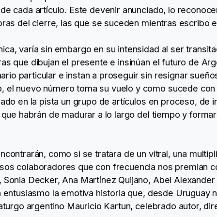
 de cada artículo. Este devenir anunciado, lo reconoc
oras del cierre, las que se suceden mientras escribo e
ica, varía sin embargo en su intensidad al ser transit
as que dibujan el presente e insinúan el futuro de Arg
io particular e instan a proseguir sin resignar sueño
, el nuevo número toma su vuelo y como sucede con 
ejado en la pista un grupo de artículos en proceso, de
as que habrán de madurar a lo largo del tiempo y forma
ncontrarán, como si se tratara de un vitral, una multipl
osos colaboradores que con frecuencia nos premian c
, Sonia Decker, Ana Martínez Quijano, Abel Alexander
on entusiasmo la emotiva historia que, desde Uruguay 
maturgo argentino Mauricio Kartun, celebrado autor, dir