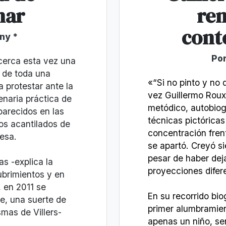
nar
ren
cont
ny *
Por
cerca esta vez una
o de toda una
«“Si no pinto y no d
 protestar ante la
vez Guillermo Roux
enaria práctica de
metódico, autobiog
arecidos en las
técnicas pictórica
os acantilados de
concentración fren
cesa.
se apartó. Creyó si
pesar de haber dej
s -explica la
proyecciones difer
ubrimientos y en
, en 2011 se
En su recorrido biog
e, una suerte de
primer alumbramien
mas de Villers-
apenas un niño, sen