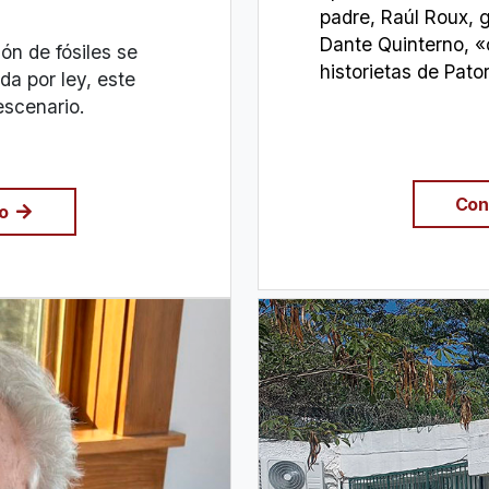
padre, Raúl Roux, gr
Dante Quinterno, «
ón de fósiles se
historietas de Pato
a por ley, este
escenario.
Con
do