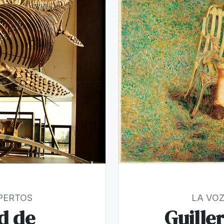
XPERTOS
LA VOZ
d de
Guille