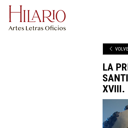
VOLV
LA PR
SANTI
XVIII.