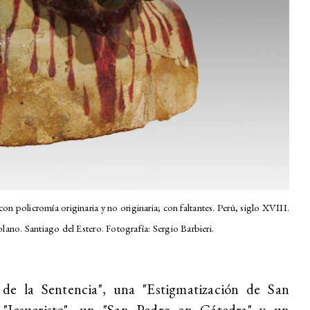
n policromía originaria y no originaria; con faltantes. Perú, siglo XVIII.
ano. Santiago del Estero. Fotografía: Sergio Barbieri.
de la Sentencia", una "Estigmatización de San
 "Jesucristo", un "San Pedro en Cátedra" y un