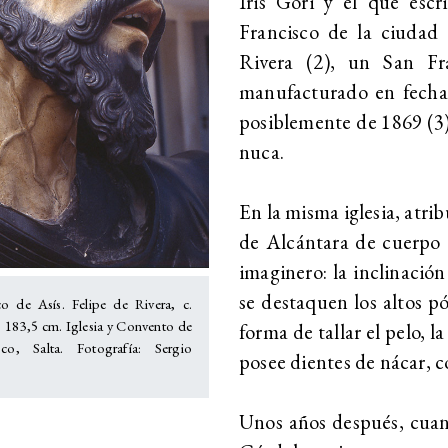
Iris Gori y el que escr
Francisco de la ciudad 
Rivera (2), un San Fr
manufacturado en fecha 
posiblemente de 1869 (3),
nuca.
En la misma iglesia, atri
de Alcántara de cuerpo en
imaginero: la inclinación
se destaquen los altos pó
co de Asís. Felipe de Rivera, c.
: 183,5 cm. Iglesia y Convento de
forma de tallar el pelo, l
sco, Salta. Fotografía: Sergio
posee dientes de nácar, c
Unos años después, cuand