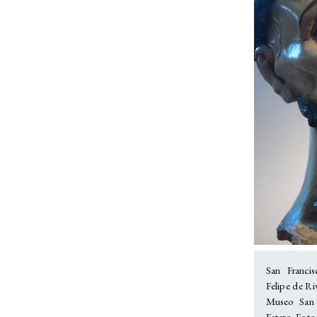
San Franci
Felipe de Ri
Museo San 
Estero. Fotog