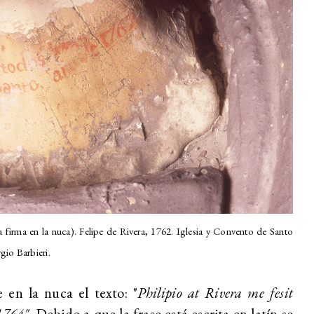
a firma en la nuca). Felipe de Rivera, 1762. Iglesia y Convento de Santo
io Barbieri.
 en la nuca el texto: "
Philipio at Rivera me fesit
 1764"
. Debido a que la frase está escrita en latín se