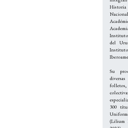
Historia
Nacion
Académic
Academi
Institut
del Uru
Insti
Iberoame
Su pro
diversa
folleto
colectiv
especiali
300 títu
Uniforme
(Lilium 