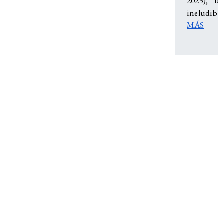
2023), 
ineludib
MÁS