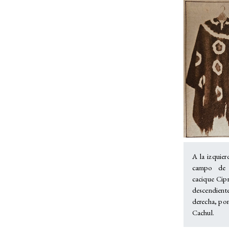
A la izquie
campo de c
cacique Cipr
descendien
derecha, pon
Cachul.