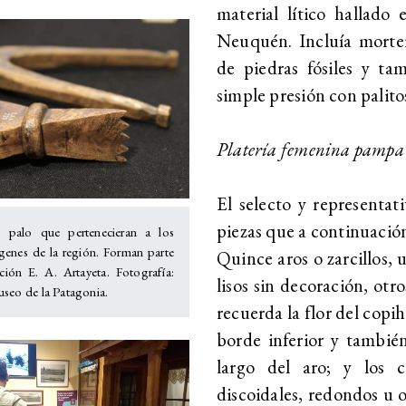
material lítico h
allado 
Neuquén. Incluía mortero
de piedras fósiles y ta
simple presión con palito
Platería femenina pampa
El selecto y representat
piezas que a continuació
e palo que pertenecieran a los
ígenes de la región. Forman parte
Quince aros o zarcillos, 
ción E. A. Artayeta. Fotografía:
lisos sin decoración, ot
seo de la Patagonia.
recuerda la flor del copihu
borde inferior y también 
largo del aro; y los c
discoidales, redondos u 