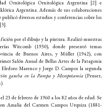
edad Ornitológica Ornitológica Argentina
[2]
e
lklórica Argentina. Además de sus colaboraciones
a
publicó diversos estudios y conferencias sobre los
[3]
.
ición por el dibujo y la pintura.
Realizó muestras
alerías Witcomb (1930), donde presentó temas
ovincia de Buenos Aires, y Müller (1942), con
Primer Salón Anual de Bellas Artes de la Patagonia
on Eledoro Marenco y Jorge D. Campos la segunda
ción gaucha en la Pampa y Mesopotamia
(Peuser,
).
el 23 de febrero de 1960 a los 82 años de edad. Se
con Amalia del Carmen Campos Urquiza (1881-