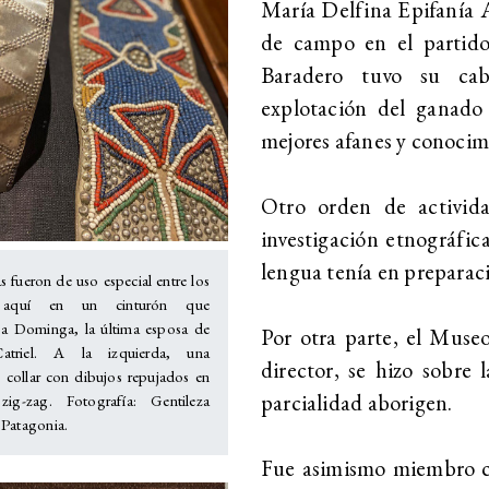
María Delfina Epifanía 
de campo en el partido 
Baradero tuvo su ca
explotación del ganado 
mejores afanes y conocim
Otro orden de activid
investigación etnográfic
lengua tenía en preparació
s fueron de uso especial entre los
aquí en un cinturón que
a a Dominga, la última esposa de
Por otra parte, el Muse
atriel. A la izquierda, una
director, se hizo sobre 
o collar con dibujos repujados en
parcialidad aborigen.
ig-zag. Fotografía: Gentileza
 Patagonia.
Fue asimismo
miembro