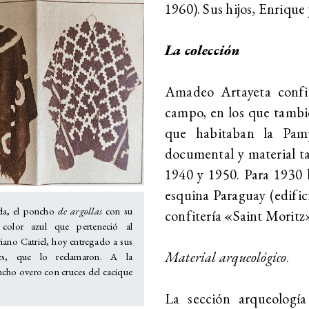
1960). Sus hijos, Enrique
La colección
Amadeo Artayeta config
campo, en los que tambié
que habitaban la Pamp
documental y material ta
1940 y 1950. Para 1930 
esquina Paraguay (edifici
rda, el poncho
de argollas
con su
confitería «Saint Moritz»
olor azul que perteneció al
iano Catriel, hoy entregado a sus
Material arqueológico
.
tes, que lo reclamaron. A la
cho overo con cruces del cacique
La sección arqueologí