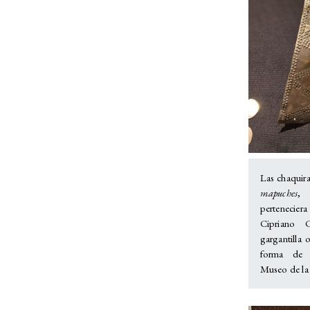
Las chaquira
mapuches
, 
pertenecier
Cipriano C
gargantilla 
forma de z
Museo de la