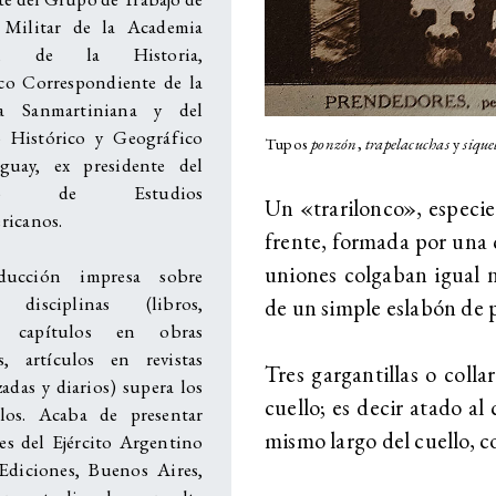
 Militar de la Academia
al de la Historia,
o Correspondiente de la
a Sanmartiniana y del
o Histórico y Geográfico
Tupos
ponzón
,
trapelacuchas
y
sique
guay, ex presidente del
tuto de Estudios
Un «trarilonco», especie
ricanos.
frente, formada por una 
uniones colgaban igual 
ducción impresa sobre
s disciplinas (libros,
de un simple eslabón de p
s, capítulos en obras
as, artículos en revistas
Tres gargantillas o colla
zadas y diarios) supera los
cuello; es decir atado al 
los. Acaba de presentar
mismo largo del cuello, c
s del Ejército Argentino
Ediciones, Buenos Aires,