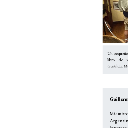
Un pequeño v
libro de v
Gentileza Mu
Guiller
Miembro
Argenti
integran