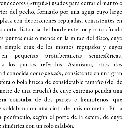
endedores («tupú») usados para cerrar el manto o
rior del pecho, formado por una aguja cuyo largo
plata con decoraciones repujadas, consistentes en
 corta distancia del borde exterior y otro círculo
s puntos más o menos en la mitad del disco, cuyo
na simple cruz de los mismos repujados y cuyos
 en pequeñas protuberancias semiesféricas,
a los puntos referidos. Asimismo, otros dos
dad conocida como
punzón
, consistente en una gran
fera o bola hueca de considerable tamaño (del de
metro de una ciruela) de cuyo extremo pendía una
era constaba de dos partes o hemisferios, que
y soldaban con una cinta del mismo metal. En la
n pedúnculo, según el porte de la esfera, de cuyo
 simétrica con un solo eslabón.