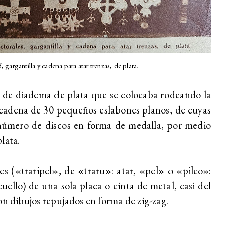
l
, gargantilla y cadena para atar trenzas, de plata.
 de diadema de plata que se colocaba rodeando la
cadena de 30 pequeños eslabones planos, de cuyas
número de discos en forma de medalla, por medio
lata.
res («traripel», de «traru»: atar, «pel» o «pilco»:
cuello) de una sola placa o cinta de metal, casi del
on dibujos repujados en forma de zig-zag.