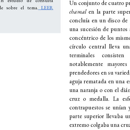
un estudio de consulta
Un conjunto de cuatro pr
le sobre el tema.
LEER
chamal
en la parte supe
concluía en un disco de 
una sucesión de puntos a
concéntrico de los mismo
círculo central lleva u
terminales consisten
notablemente mayores 
prendedores en su varie
aguja rematada en una es
una naranja o con el diá
cruz o medalla. La esf
contrapuestos se unían 
parte superior llevaba u
extremo colgaba una cruz