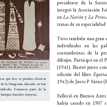
presidente de la Soci
integró la Asociación Fo
en
La Nación
y
La Prens
temas de su especialidad
Tuvo también una gran af
individuales en las g
costumbristas de la pr
dibujos. Participó en el 
(1941). Ilustró junto c
edición del libro
Equita
iezas que hoy se pueden observar
1942) de Justo P. Sáenz (h
 de la Patagonia, ubicado en San
ariloche. Formaron parte de la
e Enrique Amadeo Artayeta.
Falleció en Buenos Aires 
había casado en 1907 