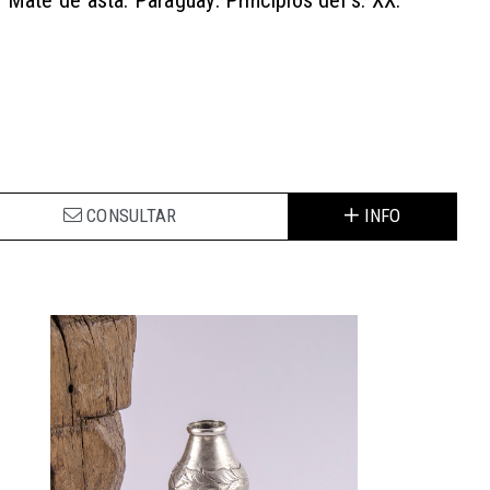
Mate de asta. Paraguay. Principios del s. XX.
CONSULTAR
INFO