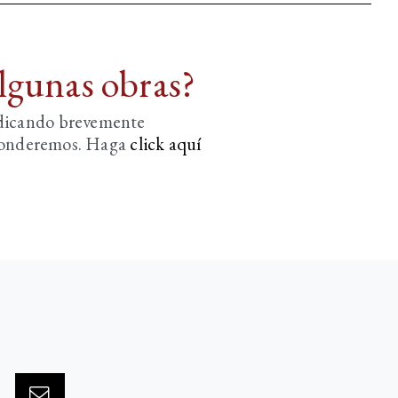
algunas obras?
ndicando brevemente
sponderemos. Haga
click aquí­