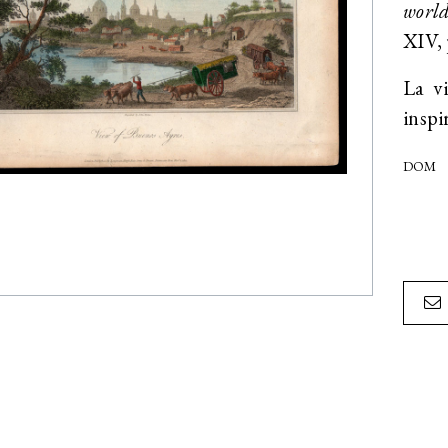
worl
XIV, 
La v
inspi
DOM