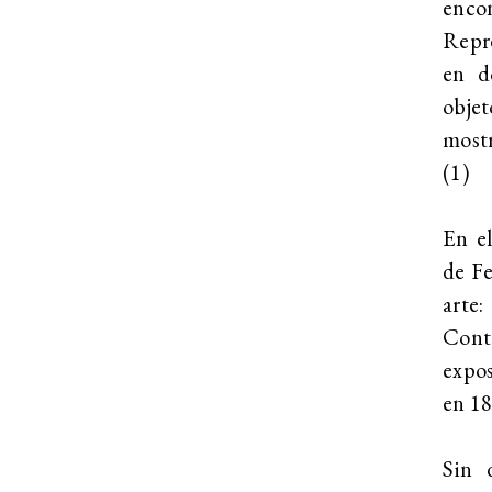
encon
Repre
en d
objet
mostr
(1)
En el
de Fe
arte
Cont
expos
en 18
Sin 