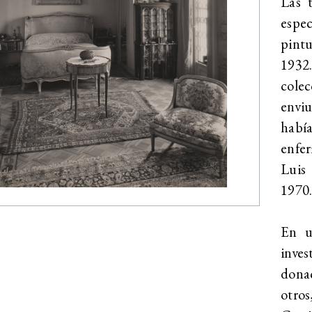
Las 
espec
pintu
1932
colec
envi
hab
enfe
Luis
1970
En u
inve
dona
otro