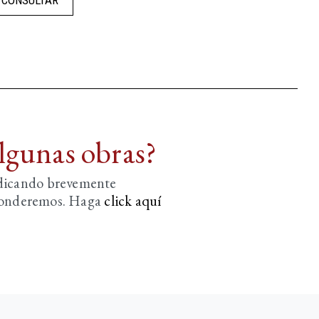
algunas obras?
ndicando brevemente
sponderemos. Haga
click aquí­