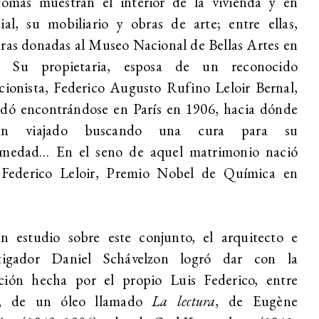
tomas muestran el interior de la vivienda y en
ial, su mobiliario y obras de arte; entre ellas,
ras donadas al Museo Nacional de Bellas Artes en
. Su propietaria, esposa de un reconocido
cionista, Federico Augusto Rufino Leloir Bernal,
udó encontrándose en París en 1906, hacia dónde
ían viajado buscando una cura para su
rmedad… En el seno de aquel matrimonio nació
 Federico Leloir, Premio Nobel de Química en
.
n estudio sobre este conjunto, el arquitecto e
stigador Daniel Schávelzon logró dar con la
ción hecha por el propio Luis Federico, entre
s, de un óleo llamado
La lectura
,
de Eugène