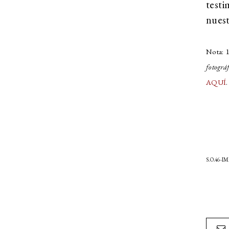
test
nuest
Nota: 1
fotográf
AQUÍ
.
S.O.46-I