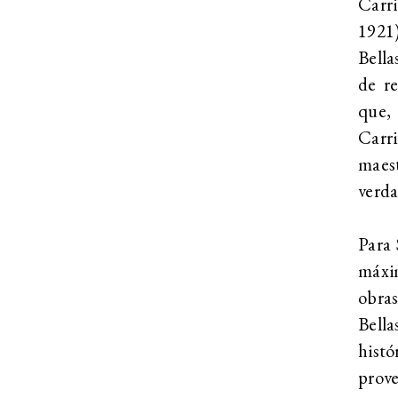
Carri
1921
Bella
de re
que,
Carr
maest
verda
Para 
máxi
obra
Bella
histó
prove