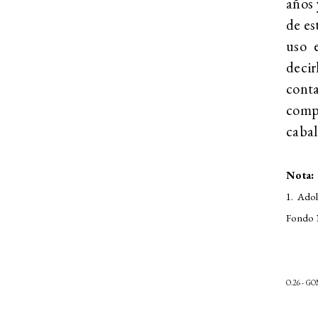
años 
de es
uso e
decir
cont
comp
cabal
Nota:
1. Adol
Fondo N
O.26 - 