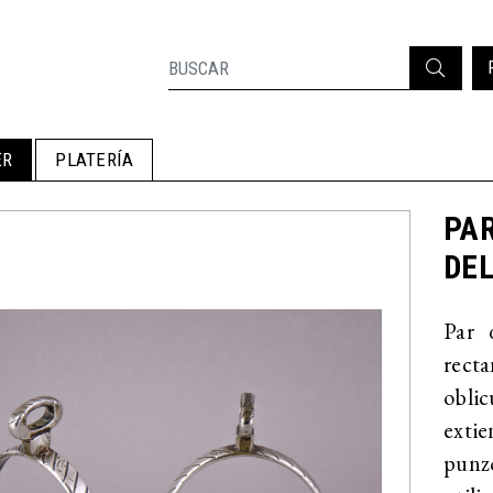
ER
PLATERÍA
PAR
DEL
Par 
rect
oblic
exti
punz