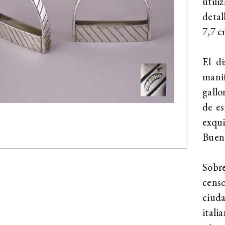
utili
detal
7,7 c
El di
manif
gallo
de es
exqu
Bueno
Sobre
censo
ciuda
itali