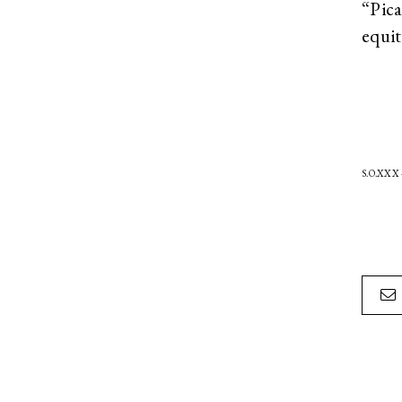
“Pica
equit
S.O.XXX