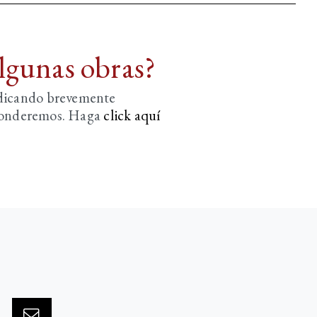
algunas obras?
ndicando brevemente
sponderemos. Haga
click aquí­