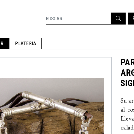
ER
PLATERÍA
PAR
AR
SIG
Su ar
al co
Lleva
calad