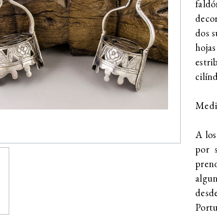
faldó
decor
dos s
hojas
estr
cilín
Medid
A los
por 
prend
algun
desd
Portu