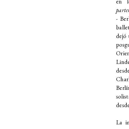
en l
parte
- Ber
ball
dejó 
posg
Orien
Lind
desd
Char
Berlí
solis
desde
La i