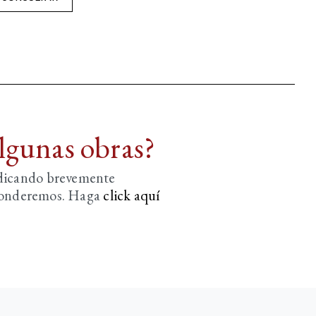
algunas obras?
ndicando brevemente
sponderemos. Haga
click aquí­