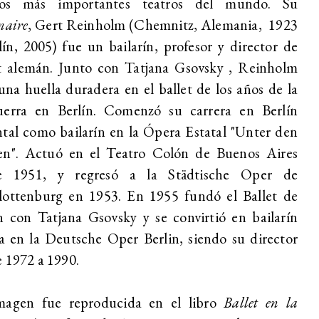
os más importantes teatros del mundo. Su
naire
, Gert Reinholm (Chemnitz, Alemania, 1923
lín, 2005) fue un bailarín, profesor y director de
et alemán. Junto con Tatjana Gsovsky , Reinholm
una huella duradera en el ballet de los años de la
uerra en Berlín. Comenzó su carrera en Berlín
tal como bailarín en la Ópera Estatal "Unter den
en". Actuó en el Teatro Colón de Buenos Aires
e 1951, y regresó a la Städtische Oper de
lottenburg en 1953. En 1955 fundó el Ballet de
n con Tatjana Gsovsky y se convirtió en bailarín
ta en la Deutsche Oper Berlin, siendo su director
 1972 a 1990.
magen fue reproducida en el libro
Ballet en la