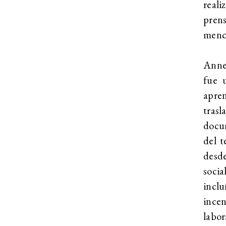
reali
prens
menci
Anne
fue 
apre
tras
docum
del t
desde
socia
inclu
incen
labo