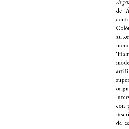
Arge
de Á
cont
Coló
autor
momen
‘Haml
moder
arti
super
orig
inter
con p
inscr
de es