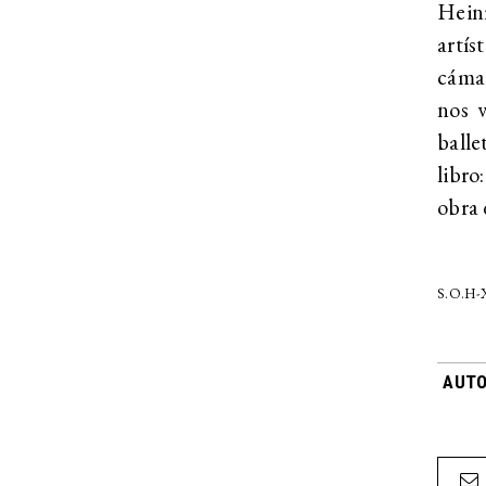
Hein
artí
cámar
nos v
balle
libro
obra 
S.O.H
AUTO