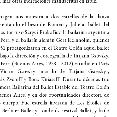
, más otras indicaciones manuscritas en lápiz.
magen nos muestra a dos estrellas de la danza
sentando el beso de Romeo y Julieta, ballet del
sitor ruso Sergei Prokofiev: la bailarina argentina
Ferri y el bailarín alemán Gert Reinholm, quienes
51 protagonizaron en el Teatro Colón aquel ballet
 bajo la dirección y coreografía de Tatjana Gsovsky.
Ferri (Buenos Aires, 1928 - 2012) estudió en París
Víctor Gsovsky -marido de Tatjana Gsovsky-,
ás Zvereff y Boris Kniaseff. Durante décadas fue
imera Bailarina del Ballet Estable del Teatro Colón
enos Aires, y en dos oportunidades directora de
 cuerpo. Fue estrella invitada de Les Étoiles de
, Berliner Ballet y London’s Festival Ballet, y bailó