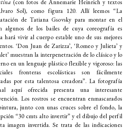
ntina
(con fotos de Annemarie Heinrich y textos
lvaro Sol), como figura 120. Allí leemos “La
ratación de Tatiana Gsovsky para montar en el
n algunos de los bailes de cuya coreografía es
a hará vivir al cuerpo estable uno de sus mejores
tos. ‘Don Juan de Zarizza’, ‘Romeo y Julieta’ y
et’ muestran la interpenetración de lo clásico y lo
no en un lenguaje plástico flexible y vigoroso: las
ficiales fronteras escolásticas son fácilmente
adas por esta talentosa creadora”. La fotografía
inal aquí ofrecida presenta una interesante
vención. Los rostros se encuentran enmascarados
intura, junto con unas cruces sobre el fondo, la
ipción “30 cmts alto invertir” y el dibujo del perfil
ta imagen invertida. Se trata de las indicaciones