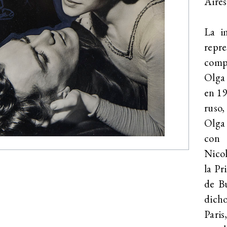
Aires
La i
repre
compo
Olga 
en 19
ruso,
Olga 
con 
Nicol
la Pr
de Bu
dicho
Paris