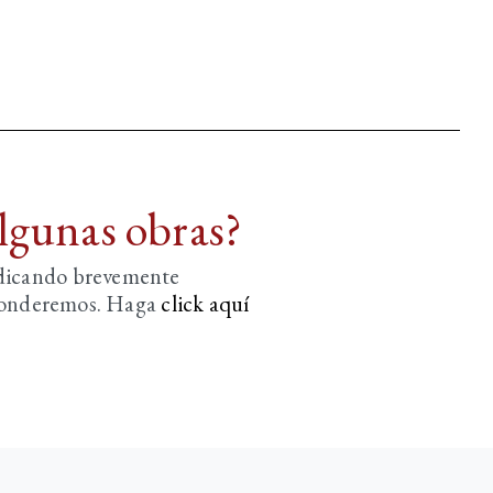
algunas obras?
ndicando brevemente
sponderemos. Haga
click aquí­