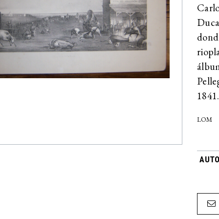
Carlo
Duca
donde
riopl
álbu
Pelle
1841
LOM
AUTO