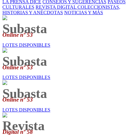
LA PRENSA DICE
CONSEJOS Y SUGERENCIAS
PASEOS
CULTURALES
REVISTA DIGITAL
COLECCIONISTAS,
HISTORIAS Y ANÉCDOTAS
NOTICIAS Y MÁS
Subasta
Online nº 53
LOTES DISPONIBLES
Subasta
Online nº 53
LOTES DISPONIBLES
Subasta
Online nº 53
LOTES DISPONIBLES
Revista
Digital nº 58