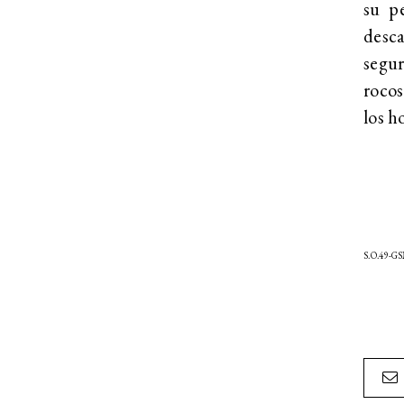
su p
desc
segu
rocos
los h
S.O.49-G