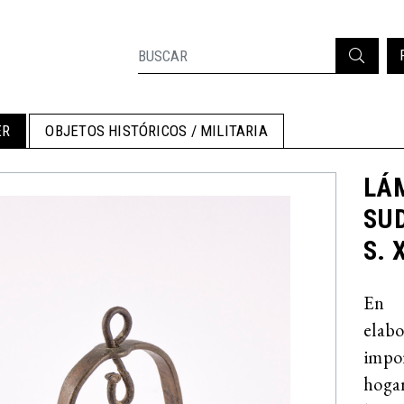
ER
OBJETOS HISTÓRICOS / MILITARIA
LÁM
SU
S. 
En l
elab
impor
hogar