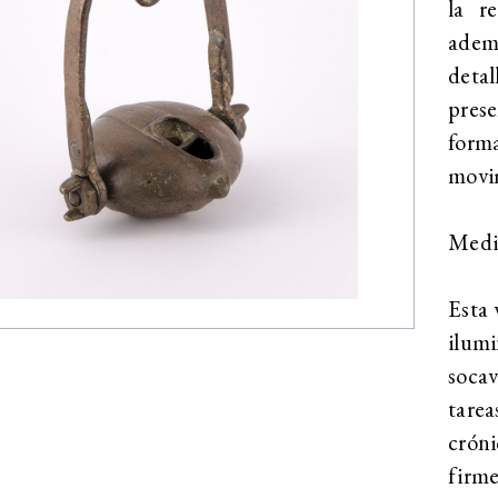
la r
adem
deta
prese
forma
movi
Medid
Esta 
ilumi
soca
tarea
cróni
firme