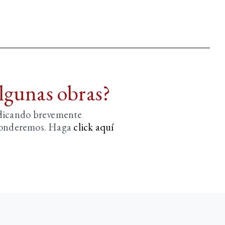
algunas obras?
ndicando brevemente
sponderemos. Haga
click aquí­