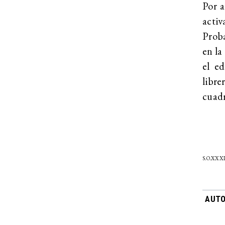
Por a
activ
Proba
en la
el ed
libre
cuadr
S.O.XXXI
AUTO