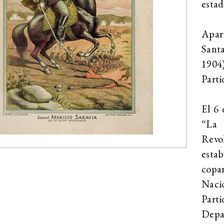
estad
Apari
Sant
1904
Parti
El 6 
“La 
Revol
esta
copa
Naci
Parti
Depa