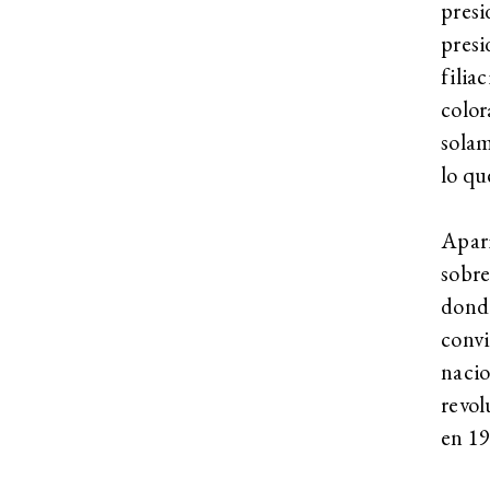
pres
presi
filia
colo
solam
lo qu
Apari
sobre
donde
convi
nacio
revol
en 19