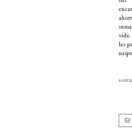
encar
ahor
suma,
vida…
las p
naipe
S.O.XXI