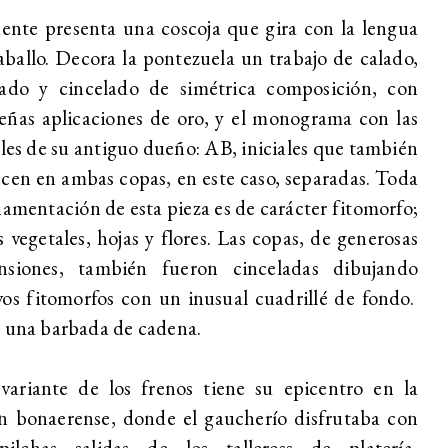
ente presenta una coscoja que gira con la lengua
aballo. Decora la pontezuela un trabajo de calado,
jado y cincelado de simétrica composición, con
ñas aplicaciones de oro, y el monograma con las
ales de su antiguo dueño: AB, iniciales que también
cen en ambas copas, en este caso, separadas. Toda
namentación de esta pieza es de carácter fitomorfo;
s vegetales, hojas y flores. Las copas, de generosas
nsiones, también fueron cinceladas dibujando
os fitomorfos con un inusual cuadrillé de fondo.
 una barbada de cadena.
variante de los frenos tiene su epicentro en la
n bonaerense, donde el gaucherío disfrutaba con
pilchas salidas de los talleress de platería,