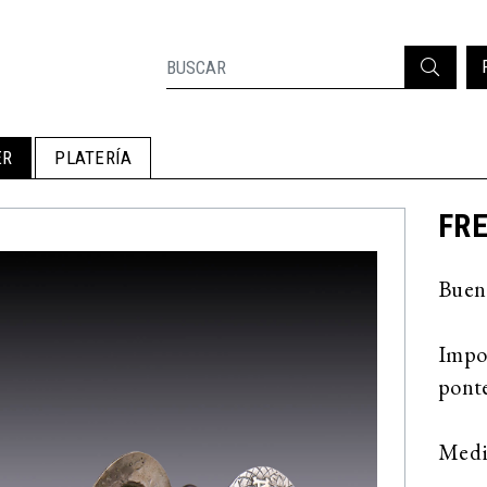
ER
PLATERÍA
FRE
Bueno
Impor
ponte
Medid