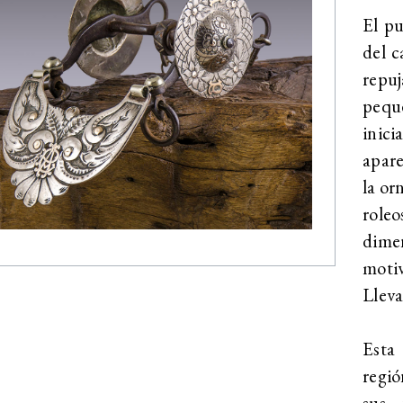
El pu
del c
repu
peque
inici
apare
la or
roleo
dime
motiv
Lleva
Esta 
regió
sus 