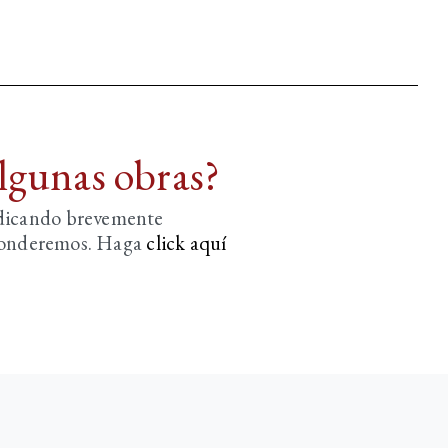
algunas obras?
ndicando brevemente
sponderemos. Haga
click aquí­