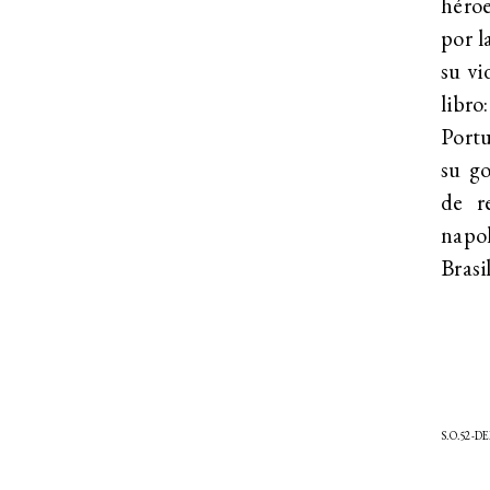
héroe
por l
su vi
libro
Portu
su g
de r
napol
Brasil
S.O.52-D