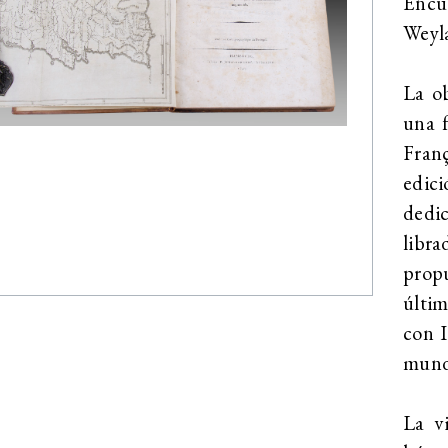
Encu
Weyl
La ob
una 
Fran
edic
dedic
libr
prop
últim
con I
mund
La v