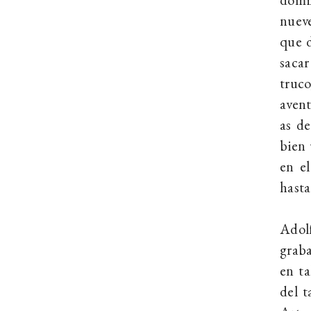
nueve
que d
sacar
truco
avent
as de
bien 
en el
hasta
Adolf
grab
en ta
del t