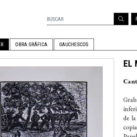
ER
OBRA GRÁFICA
GAUCHESCOS
EL 
Cant
Graba
infer
de la
copia
Papel