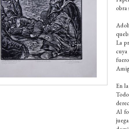
obra 
Adolf
quebr
La p
cuya 
fuero
Amig
En la
Todos
derec
Al fo
juega
domin