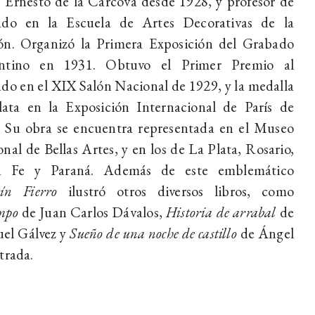
 Ernesto de la Cárcova desde 1928, y profesor de
ado en la Escuela de Artes Decorativas de la
ón. Organizó la Primera Exposición del Grabado
ntino en 1931. Obtuvo el Primer Premio al
do en el XIX Salón Nacional de 1929, y la medalla
lata en la Exposición Internacional de París de
. Su obra se encuentra representada en el Museo
nal de Bellas Artes, y en los de La Plata, Rosario,
a Fe y Paraná. Además de este emblemático
ín Fierro
ilustró otros diversos libros, como
mpo
de Juan Carlos Dávalos,
Historia de arrabal
de
el Gálvez y
Sueño de una noche de castillo
de Ángel
trada.