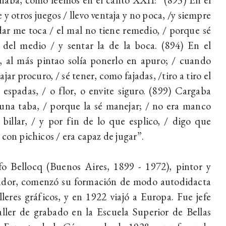
 y otros juegos / llevo ventaja y no poca, /y siempre
ar me toca / el mal no tiene remedio, / porque sé
 del medio / y sentar la de la boca. (894) En el
, al más pintao solía ponerlo en apuro; / cuando
ajar procuro, / sé tener, como fajadas, /tiro a tiro el
 espadas, / o flor, o envite siguro. (899) Cargaba
una taba, / porque la sé manejar; / no era manco
 billar, / y por fin de lo que esplico, / digo que
 con pichicos / era capaz de jugar”.
o Bellocq (Buenos Aires, 1899 - 1972), pintor y
ador, comenzó su formación de modo autodidacta
lleres gráficos, y en 1922 viajó a Europa. Fue jefe
aller de grabado en la Escuela Superior de Bellas