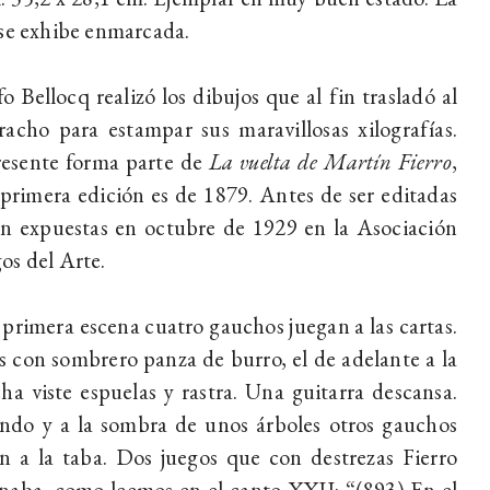
se exhibe enmarcada.
o Bellocq realizó los dibujos que al fin trasladó al
acho para estampar sus maravillosas xilografías.
resente forma parte de
La vuelta de Martín Fierro
,
primera edición es de 1879. Antes de ser editadas
n expuestas en octubre de 1929 en la Asociación
os del Arte.
 primera escena cuatro gauchos juegan a las cartas.
 con sombrero panza de burro, el de adelante a la
ha viste espuelas y rastra. Una guitarra descansa.
ndo y a la sombra de unos árboles otros gauchos
n a la taba. Dos juegos que con destrezas Fierro
aba, como leemos en el canto XXII: “(893) En el