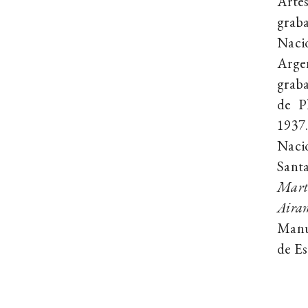
Artes
grab
Naci
Arge
graba
de P
1937
Nacio
Sant
Mart
Aira
Manu
de Es