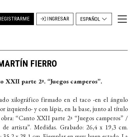
REGISTRARME
INGRESAR
ESPAÑOL
MARTÍN FIERRO
o XXII parte 2ª. “Juegos camperos”.
do xilográfico firmado en el taco -en el ángulo
ior izquierdo- y con lápiz, en la base, junto al título
 obra: “Canto XXII parte 2ª “Juegos camperos” /
 de artista”. Medidas. Grabado: 26,4 x 19,3 cm.
: 35,2 x 28,1 cm. Ejemplar en muy buen estado. La