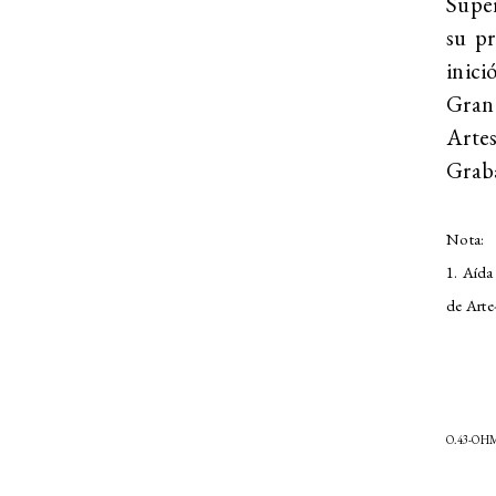
Super
su p
inici
Gran
Artes
Graba
Nota:
1. Aída
de Arte
O.43-OH