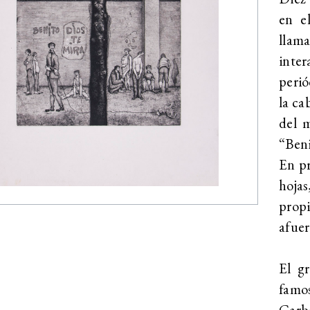
en e
llam
inter
perió
la ca
del m
“Beni
En pr
hojas
prop
afuer
El g
famo
Carba