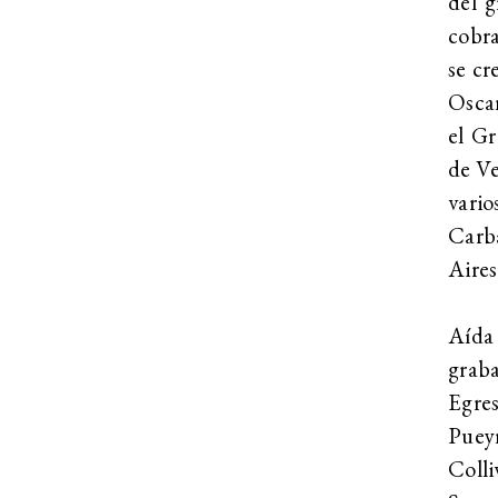
del g
cobra
se cr
Oscar
el Gr
de Ve
vari
Carb
Aires
Aída
graba
Egre
Puey
Coll