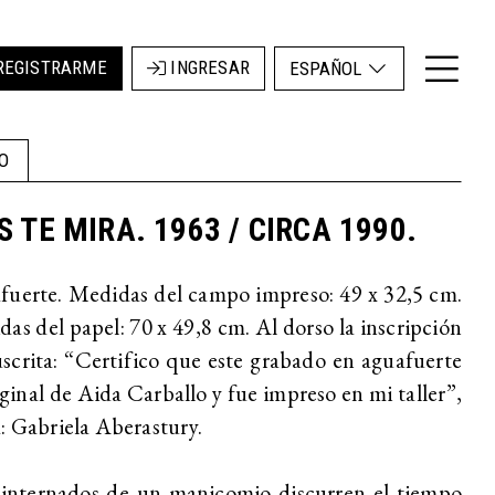
REGISTRARME
INGRESAR
ESPAÑOL
O
S TE MIRA. 1963 / CIRCA 1990.
uerte. Medidas del campo impreso: 49 x 32,5 cm.
as del papel: 70 x 49,8 cm. Al dorso la inscripción
crita: “Certifico que este grabado en aguafuerte
iginal de Aida Carballo y fue impreso en mi taller”,
: Gabriela Aberastury.
 internados de un manicomio discurren el tiempo