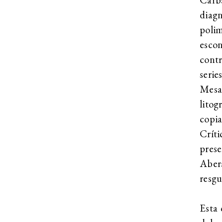
diag
poli
esco
contr
seri
Mesa
litog
copi
Crít
prese
Aber
resgu
Esta 