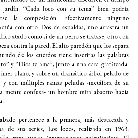
l jardín. “Cada loco con su tema” bien podría
arse la composición. Efectivamente ninguno
actúa con otro. Dos de espaldas, uno arrastra un
dico atado como si de un perro se tratase, otro con
beza contra la pared. El alto paredón que los separa
undo de los cuerdos tiene inscritas las palabras
to” y “Dios te ama”, junto a una cara grafiteada.
imer plano, y sobre un dramático árbol pelado de
, y con múltiples ramas peludas -metáfora de su
ia mente confusa- un hombre mira absorto hacia
a.
rabado pertenece a la primera, más destacada y
sa de sus series, Los locos, realizada en 1963.
llo tuvo varias internaciones psiquiátricas. El