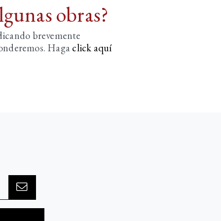
algunas obras?
ndicando brevemente
sponderemos. Haga
click aquí­