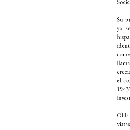
Socie
Su p
ya s
hisp
ident
comet
llama
creci
el co
1943
inves
Olds
vista