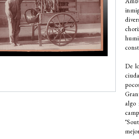
Ambu
inmi
diver
chori
humi
const
De lo
ciuda
pocos
Grant
algo
campo
"Sout
mejor