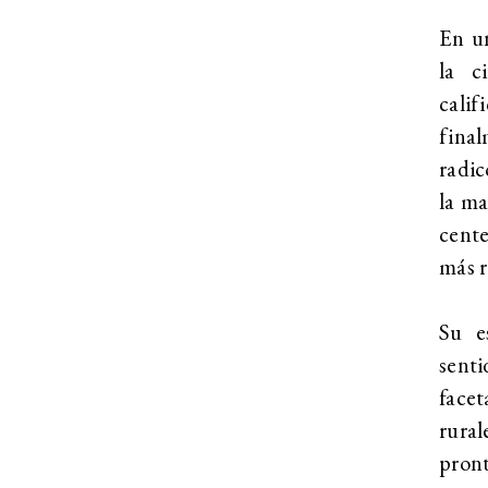
En un
la c
cali
fina
radic
la ma
cente
más r
Su e
sent
face
rura
pront