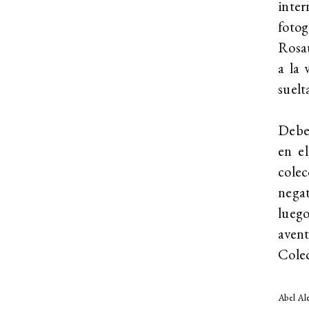
inter
foto
Rosau
a la 
suelt
Debem
en e
colec
nega
lueg
aven
Colec
Abel Al