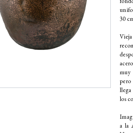
fond
unifo
30 c
Vieja
reco
despo
acero
muy c
pero 
llega
los c
Imag
a la 