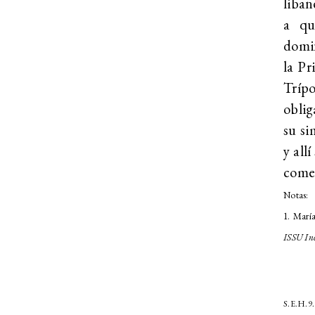
liban
a qu
domin
la Pr
Trípo
oblig
su si
y all
comer
Notas:
1. Marí
ISSU In
S.E.H.9