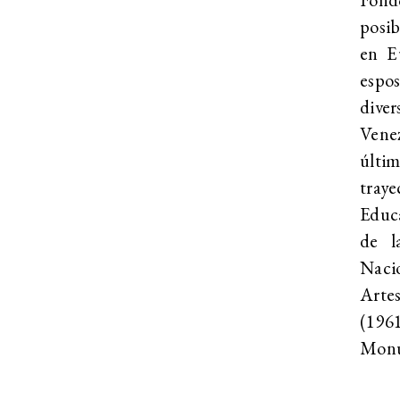
posib
en E
espos
diver
Venez
últim
traye
Educ
de l
Nacio
Artes
(196
Monu