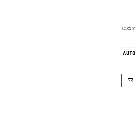
S.O.XXIV
AUTO