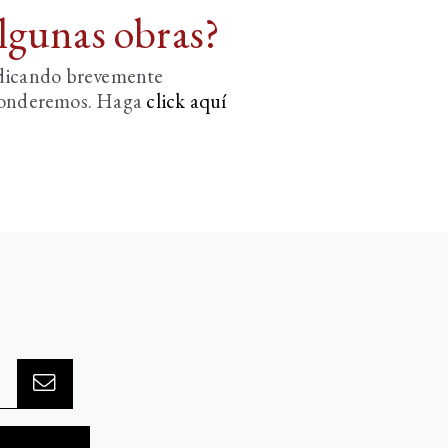
algunas obras?
ndicando brevemente
sponderemos. Haga
click aquí­