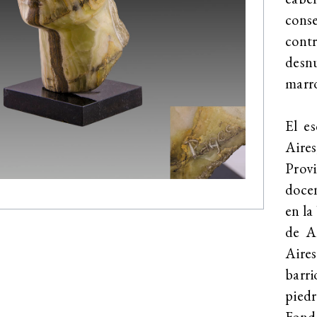
conse
contr
desn
marro
El e
Aire
Prov
docen
en la
de A
Aires
barri
piedr
Fondo