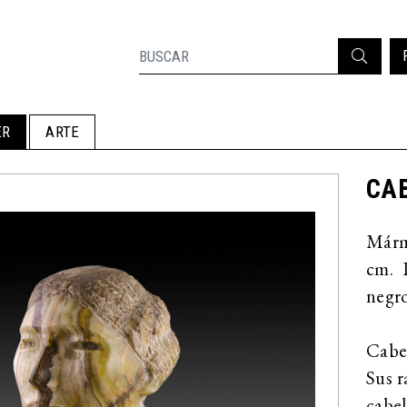
ER
ARTE
CA
Márm
cm. 
negro
Cabez
Sus r
cabe