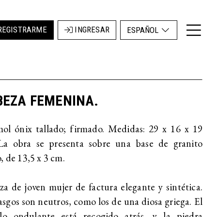
REGISTRARME
INGRESAR
ESPAÑOL
BEZA FEMENINA.
ol ónix tallado; firmado. Medidas: 29 x 16 x 19
La obra se presenta sobre una base de granito
, de 13,5 x 3 cm.
a de joven mujer de factura elegante y sintética.
asgos son neutros, como los de una diosa griega. El
llo ondulante está recogido atrás, y la piedra