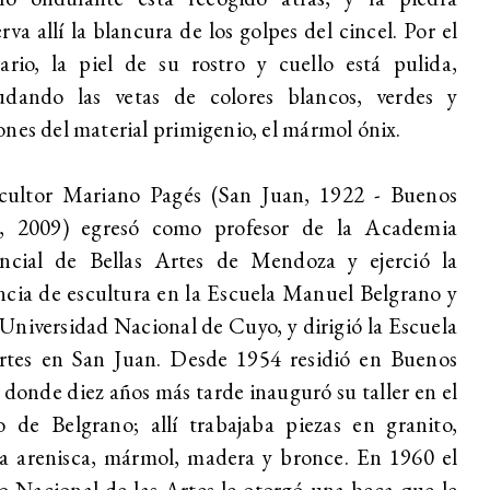
rva allí la blancura de los golpes del cincel. Por el
ario, la piel de su rostro y cuello está pulida,
udando las vetas de colores blancos, verdes y
nes del material primigenio, el mármol ónix.
scultor Mariano Pagés (San Juan, 1922 - Buenos
s, 2009) egresó como profesor de la Academia
incial de Bellas Artes de Mendoza y ejerció la
cia de escultura en la Escuela Manuel Belgrano y
 Universidad Nacional de Cuyo, y dirigió la Escuela
rtes en San Juan. Desde 1954 residió en Buenos
 donde diez años más tarde inauguró su taller en el
o de Belgrano; allí trabajaba piezas en granito,
a arenisca, mármol, madera y bronce. En 1960 el
 Nacional de las Artes le otorgó una beca que le