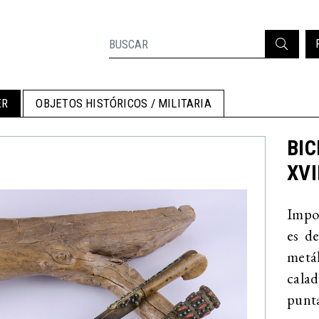
ER
OBJETOS HISTÓRICOS / MILITARIA
BIC
XVII
Impor
es d
metá
cala
punt