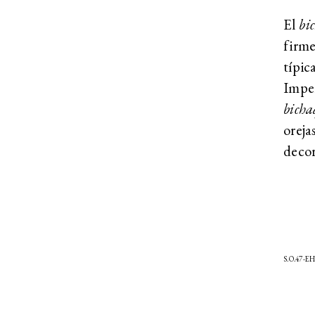
El
bi
firme
típic
Impe
bich
orej
decor
S.O.47-E