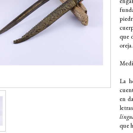
enga
fund
pied
cuer
que d
oreja
Medid
La h
cuent
en d
letra
lingu
que h