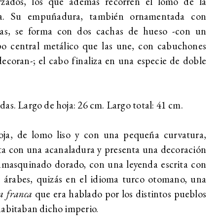
rzados, los que además recorren el lomo de la
a. Su empuñadura, también ornamentada con
ras, se forma con dos cachas de hueso -con un
po central metálico que las une, con cabuchones
ecoran-; el cabo finaliza en una especie de doble
.
as. Largo de hoja: 26 cm. Largo total: 41 cm.
oja, de lomo liso y con una pequeña curvatura,
a con una acanaladura y presenta una decoración
amasquinado dorado, con una leyenda escrita con
s árabes, quizás en el idioma turco otomano, una
a franca
que era hablado por los distintos pueblos
abitaban dicho imperio.