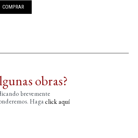
COMPRAR
algunas obras?
ndicando brevemente
sponderemos. Haga
click aquí­