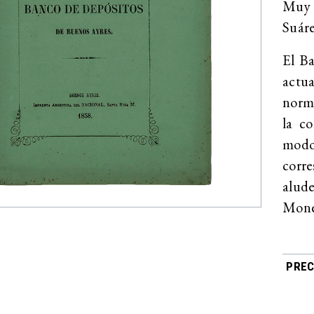
Muy b
Suáre
El Ba
actua
norma
la co
mod
corr
alud
Mone
PREC