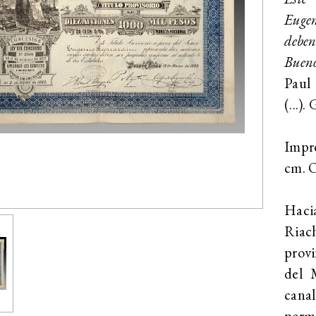
Eugen
deben
Bueno
Paul
(...)
Impr
cm. O
Haci
Riach
provi
del 
cana
permi