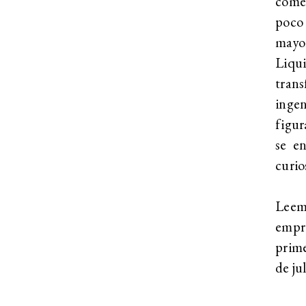
come
poco
mayo
Liqu
trans
inge
figur
se e
curio
Leemo
empre
prime
de ju