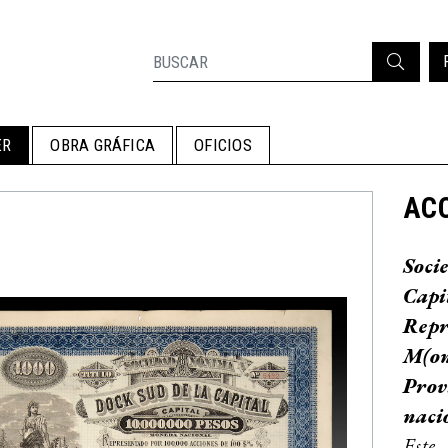
ER
OBRA GRÁFICA
OFICIOS
ACC
Soc
Cap
Repr
M(on
Prov
naci
Este 