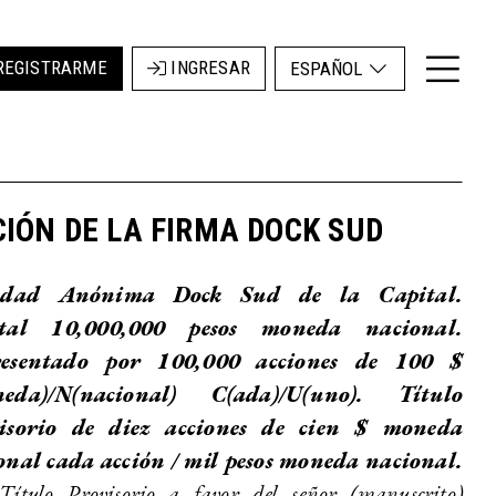
REGISTRARME
INGRESAR
ESPAÑOL
IÓN DE LA FIRMA DOCK SUD
iedad Anónima Dock Sud de la Capital.
ital 10,000,000 pesos moneda nacional.
esentado por 100,000 acciones de 100 $
eda)/N(nacional) C(ada)/U(uno). Título
isorio de diez acciones de cien $ moneda
onal cada acción / mil pesos moneda nacional.
Título Provisorio a favor del señor (manuscrito)