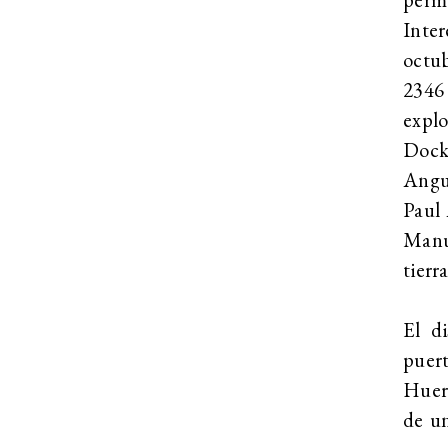
Inte
octub
2346
expl
Dock 
Angu
Paul
Manue
tierr
El d
puert
Huerg
de un