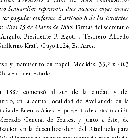
io Scanardini representa diez acciones cuyas cuotas
 ser pagadas conforme el artículo 8 de los Estatutos.
s Aires 15 de Marzo de 1889.
Firmas del secretario
 Angulo, Presidente P. Agoti y Tesorero Alfredo
. Guillermo Kraft, Cuyo 1124, Bs. Aires.
eso y manuscrito en papel. Medidas: 33,2 x 40,3
bra en buen estado.
a 1887 comenzó al sur de la ciudad y del
uelo, en la actual localidad de Avellaneda en la
ncia de Buenos Aires, el proyecto de construcción
Mercado Central de Frutos, y junto a éste, de
lización en la desembocadura del Riachuelo para
tir el ingreso de buques mercantes de gran calado.