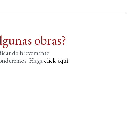
algunas obras?
ndicando brevemente
sponderemos. Haga
click aquí­