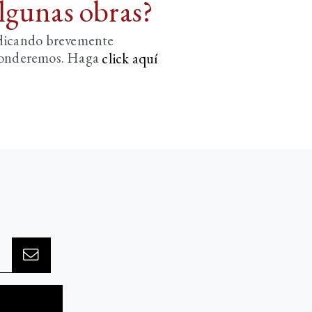
algunas obras?
ndicando brevemente
sponderemos. Haga
click aquí­