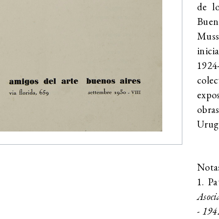
de l
Buen
Muss
inici
1924
cole
expo
obras
Urugu
Nota
1. P
Asoci
- 194