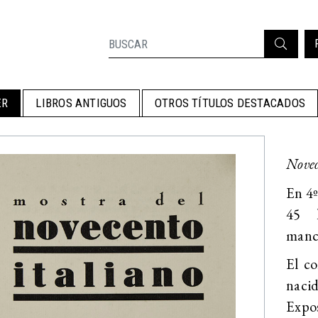
ER
LIBROS ANTIGUOS
OTROS TÍTULOS DESTACADOS
Novec
En 4º
45 l
manch
El co
nacid
Expos