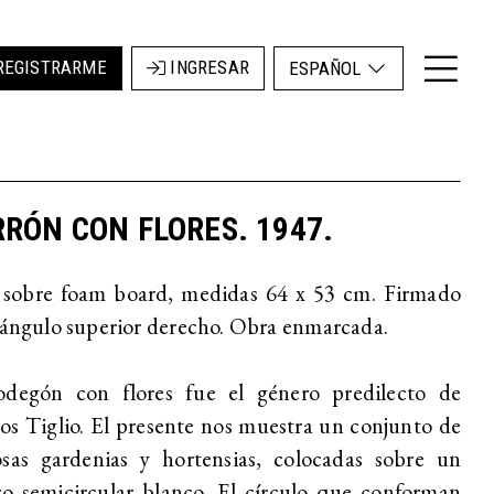
REGISTRARME
INGRESAR
ESPAÑOL
RÓN CON FLORES. 1947.
 sobre foam board, medidas 64 x 53 cm. Firmado
 ángulo superior derecho. Obra enmarcada.
odegón con flores fue el género predilecto de
s Tiglio. El presente nos muestra un conjunto de
osas gardenias y hortensias, colocadas sobre un
ro semicircular blanco. El círculo que conforman