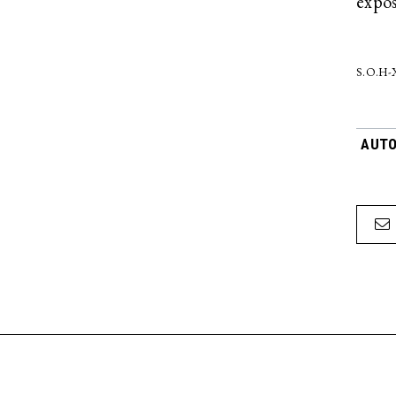
expo
S.O.H
AUTO