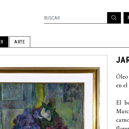
ER
ARTE
JAR
Óleo
en el
El b
Marco
carn
flore