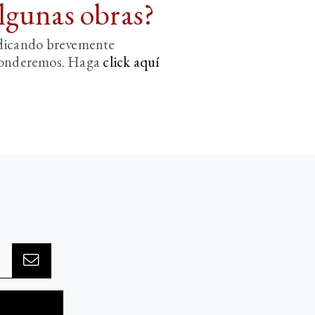
algunas obras?
ndicando brevemente
sponderemos. Haga
click aquí­