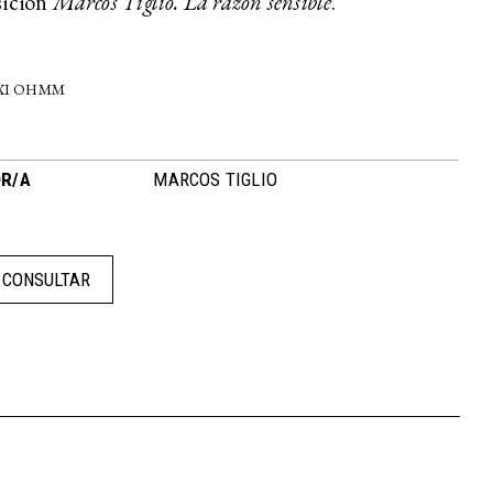
sición
Marcos Tiglio. La razón sensible
.
-XI OHMM
R/A
MARCOS TIGLIO
CONSULTAR