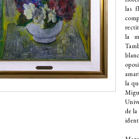
las f
comp
recti
la m
Tamb
blanc
oposi
amari
la qu
Migue
Unive
de la
ident
Marc