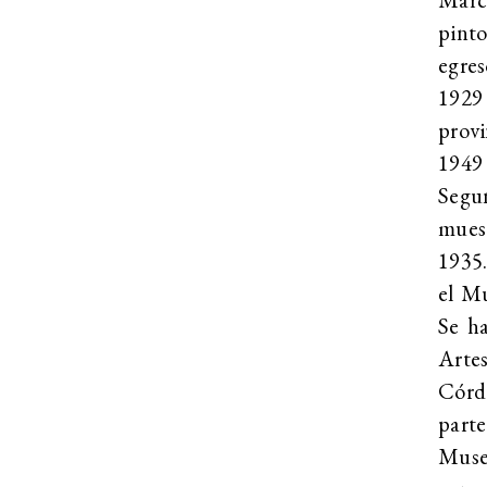
pinto
egres
1929
prov
1949 
Segu
muest
1935.
el M
Se ha
Arte
Córdo
parte
Muse