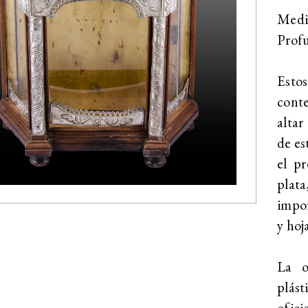
Medi
Profu
Estos
conte
altar
de es
el p
plat
impor
y hoj
La o
plást
ofici