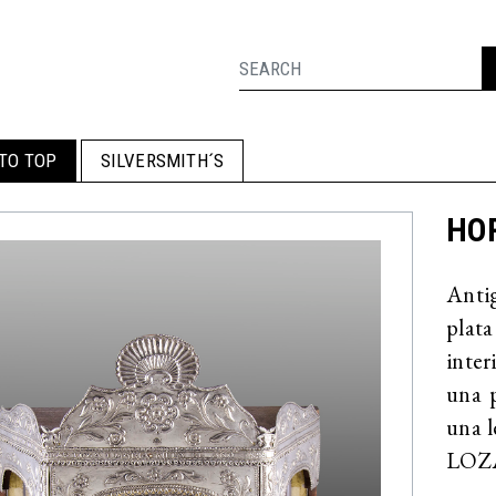
TO TOP
SILVERSMITH´S
HOR
Antig
plat
inter
una p
una 
LOZA