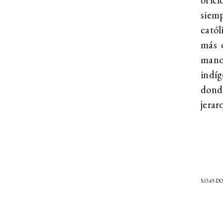
siemp
catól
más d
manos
indíg
dond
jerar
S.O.49-