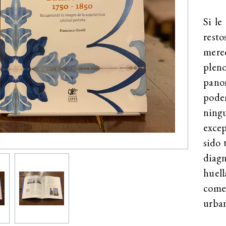
Si le
resto
merec
pleno
pano
pode
ning
excep
sido 
diagn
huell
come
urban