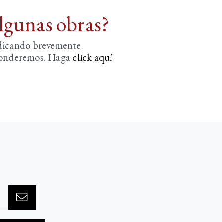
algunas obras?
ndicando brevemente
sponderemos. Haga
click aquí­