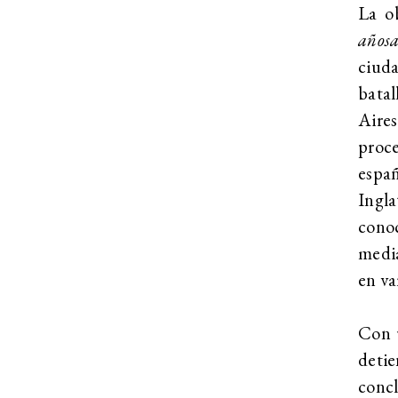
La o
años
ciud
batal
Aires
proc
espa
Ingla
cono
media
en va
Con u
deti
concl