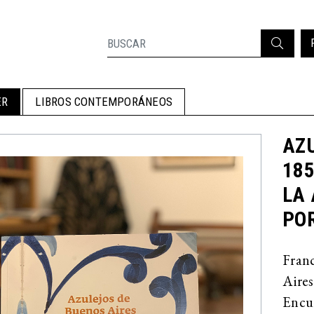
ER
LIBROS CONTEMPORÁNEOS
AZU
18
LA
PO
Franc
Aire
Encua