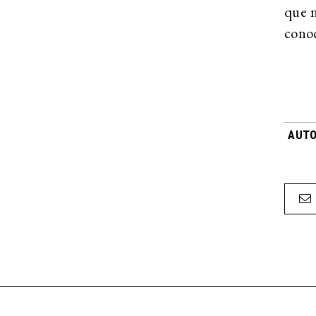
que n
cono
AUTO