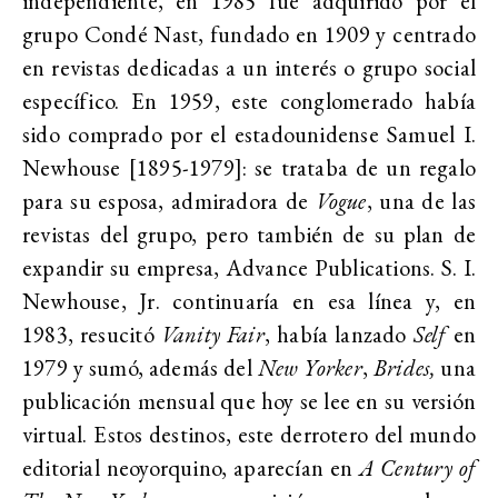
independiente, en 1985 fue adquirido por el
grupo Condé Nast, fundado en 1909 y centrado
en revistas dedicadas a un interés o grupo social
específico. En 1959, este conglomerado había
sido comprado por el estadounidense Samuel I.
Newhouse [1895-1979]: se trataba de un regalo
para su esposa, admiradora de
Vogue
, una de las
revistas del grupo, pero también de su plan de
expandir su empresa, Advance Publications. S. I.
Newhouse, Jr. continuaría en esa línea y, en
1983, resucitó
Vanity Fair
, había lanzado
Self
en
1979 y sumó, además del
New Yorker
,
Brides,
una
publicación mensual que hoy se lee en su versión
virtual. Estos destinos, este derrotero del mundo
editorial neoyorquino, aparecían en
A Century of