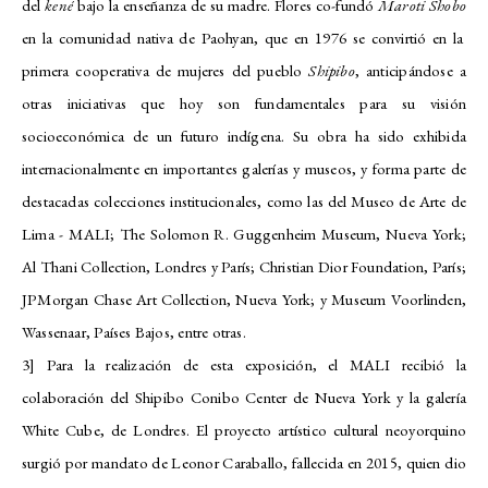
del
kené
bajo la enseñanza de su madre. Flores co-fundó
Maroti Shobo
en la comunidad nativa de Paohyan, que en 1976 se convirtió en la
primera cooperativa de mujeres del pueblo
Shipibo
, anticipándose a
otras iniciativas que hoy son fundamentales para su visión
socioeconómica de un futuro indígena. Su obra ha sido exhibida
internacionalmente en importantes galerías y museos, y forma parte de
destacadas colecciones institucionales, como las del Museo de Arte de
Lima - MALI; The Solomon R. Guggenheim Museum, Nueva York;
Al Thani Collection, Londres y París; Christian Dior Foundation, París;
JPMorgan Chase Art Collection, Nueva York; y Museum Voorlinden,
Wassenaar, Países Bajos, entre otras.
3] Para la realización de esta exposición, el MALI recibió la
colaboración del Shipibo Conibo Center de Nueva York y la galería
White Cube, de Londres. El proyecto artístico cultural neoyorquino
surgió por mandato de Leonor Caraballo, fallecida en 2015, quien dio