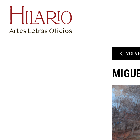
VOLV
MIGU