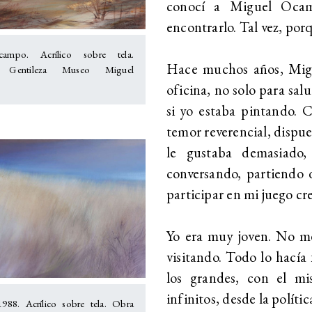
conocí a Miguel Ocam
encontrarlo. Tal vez, por
ampo. Acrílico sobre tela.
Hace muchos años, Migu
a: Gentileza Museo Miguel
oficina, no solo para sal
si yo estaba pintando. 
temor reverencial, dispu
le gustaba demasiado,
conversando, partiendo 
participar en mi juego cr
Yo era muy joven. No m
visitando. Todo lo hacía 
los grandes, con el m
infinitos, desde la polític
 1988. Acrílico sobre tela. Obra