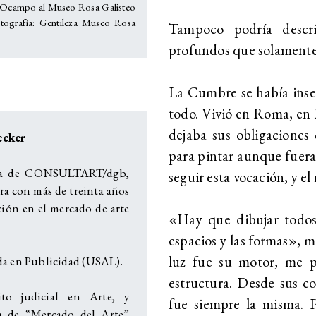
 Ocampo al Museo Rosa Galisteo
tografía: Gentileza Museo Rosa
Tampoco podría descr
profundos que solamente 
La Cumbre se había inse
todo. Vivió en Roma, en 
dejaba sus obligaciones 
ecker
para pintar aunque fuera
ra de CONSULTART/dgb,
seguir esta vocación, y e
ra con más de treinta años
ción en el mercado de arte
«Hay que dibujar todos 
espacios y las formas», me
luz fue su motor, me pi
da en Publicidad (USAL).
estructura. Desde sus co
ito judicial en Arte, y
fue siempre la misma. 
a de “Mercado del Arte”