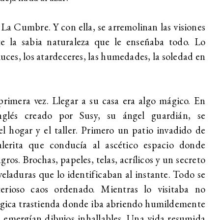
a Cumbre. Y con ella, se arremolinan las visiones
ste la sabia naturaleza que le enseñaba todo. Lo
 luces, los atardeceres, las humedades, la soledad en
r primera vez. Llegar a su casa era algo mágico. En
glés creado por Susy, su ángel guardián, se
el hogar y el taller. Primero un patio invadido de
alerita que conducía al ascético espacio donde
ros. Brochas, papeles, telas, acrílicos y un secreto
veladuras que lo identificaban al instante. Todo se
rioso caos ordenado. Mientras lo visitaba no
ágica trastienda donde iba abriendo humildemente
es emergían dibujos inhallables. Una vida resumida