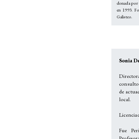
donada por
en 1993. Fo
Galisteo.
Sonia D
Directo
consulto
de actua
local.
Licencia
Fue Per
Profesor