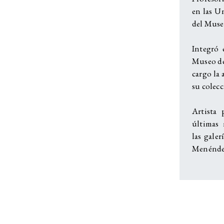
en las Un
del Muse
Integró 
Museo de
cargo la 
su colec
Artista 
últimas 
las galer
Menénde