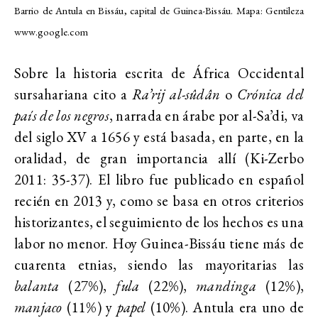
Barrio de Antula en Bissáu, capital de Guinea-Bissáu. Mapa: Gentileza
www.google.com
Sobre la historia escrita de África Occidental
sursahariana cito a
Ra’rij al-sûdân
o
Crónica del
país de los negros
, narrada en árabe por al-Sa’di, va
del siglo XV a 1656 y está basada, en parte, en la
oralidad, de gran importancia allí (Ki-Zerbo
2011: 35-37). El libro fue publicado en español
recién en 2013 y, como se basa en otros criterios
historizantes, el seguimiento de los hechos es una
labor no menor. Hoy Guinea-Bissáu tiene más de
cuarenta etnias, siendo las mayoritarias las
balanta
(27%),
fula
(22%),
mandinga
(12%),
manjaco
(11%) y
papel
(10%). Antula era uno de