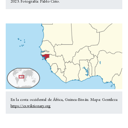
2023. Fotografía: Pablo Cirio.
En la costa occidental de África, Guinea-Bissáu. Mapa: Gentileza
https://es.wiktionary.org