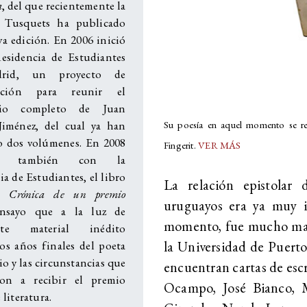
a
, del que recientemente la
l Tusquets ha publicado
a edición. En 2006 inició
esidencia de Estudiantes
rid, un proyecto de
gación para reunir el
ario completo de Juan
iménez, del cual ya han
Su poesía en aquel momento se refl
o dos volúmenes. En 2008
Fingerit.
VER MÁS
có, también con la
a de Estudiantes, el libro
La relación epistolar 
6. Crónica de un premio
uruguayos era ya muy i
ensayo que a la luz de
momento, fue mucho may
nte material inédito
la Universidad de Puerto
los años finales del poeta
lio y las circunstancias que
encuentran cartas de escr
ron a recibir el premio
Ocampo, José Bianco, M
literatura.