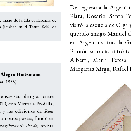
De regreso a la Argenti
Plata, Rosario, Santa F
 mano de la 2da conferencia de
visitó la escuela de Olga 
 Jiménez en el Teatro Solís de
querido amigo Manuel de 
.
en Argentina tras la Gu
Ramón se reencontró tam
Alberti, María Teresa 
Margarita Xirgu, Rafael D
 Alegre Heitzmann
na, 1955)
ensayista, dirigió, entre
10, con Victoria Pradilla,
ta y las ediciones de
Rosa
Con otros poetas, fundó en
lar/Falar de Poesía,
revista