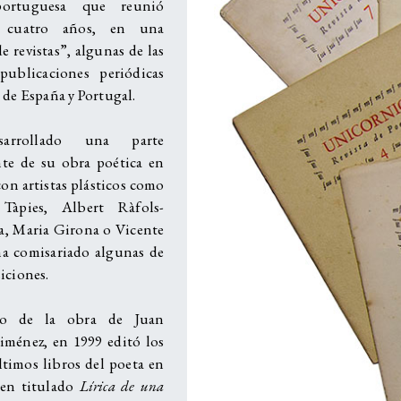
portuguesa que reunió
e cuatro años, en una
de revistas”, algunas de las
publicaciones periódicas
 de España y Portugal.
arrollado una parte
te de su obra poética en
on artistas plásticos como
Tàpies, Albert Ràfols-
, Maria Girona o Vicente
ha comisariado algunas de
iciones.
so de la obra de Juan
ménez, en 1999 editó los
ltimos libros del poeta en
men titulado
Lírica de una