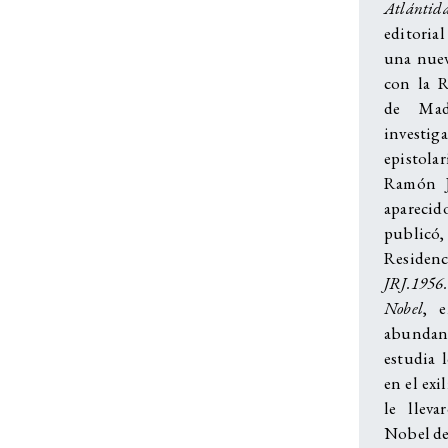
Atlántid
editoria
una nuev
con la R
de Mad
investi
epistol
Ramón J
aparecid
publi
Residenci
JRJ.195
Nobel
, 
abunda
estudia 
en el exi
le lleva
Nobel de 