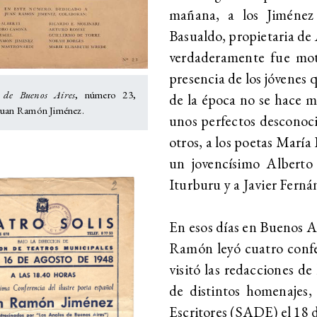
mañana, a los Jiménez
Basualdo, propietaria de
verdaderamente fue moti
presencia de los jóvenes q
 de Buenos Aires
, número 23,
de la época no se hace m
Juan Ramón Jiménez.
unos perfectos desconoci
otros, a los poetas Marí
un jovencísimo Alberto
Iturburu y a Javier Ferná
En esos días en Buenos Ai
Ramón leyó cuatro confere
visitó las redacciones de
de distintos homenajes,
Escritores (SADE) el 18 