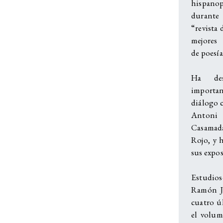
hispano
durant
“revista 
mejores 
de poesía
Ha des
importan
diálogo c
Antoni 
Casamada
Rojo, y 
sus expos
Estudio
Ramón Ji
cuatro ú
el volu