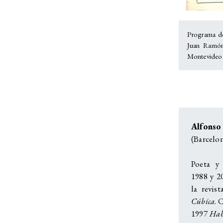
Programa de
Juan Ramón
Montevideo
Alfonso
(Barcelo
Poeta y 
1988 y 20
la revis
Cúbica
. 
1997
Hab