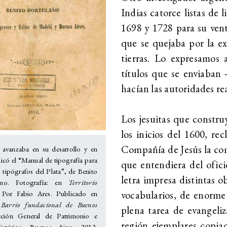
Indias catorce listas de
1698 y 1728 para su venta
que se quejaba por la ex
tierras. Lo expresamos a
títulos que se enviaban 
hacían las autoridades rea
Los jesuitas que constru
los inicios del 1600, re
Compañía de Jesús la co
a avanzaba en su desarrollo y en
icó el “Manual de tipografía para
que entendiera del oficio
s tipógrafos del Plata”, de Benito
letra impresa distintas ob
ano. Fotografía: en
Territorio
vocabularios, de enorme 
 Por Fabio Ares. Publicado en
 Barrio fundacional de Buenos
plena tarea de evangeliz
cción General de Patrimonio e
región ejemplares copiad
Histórico. Buenos Aires. 2012.