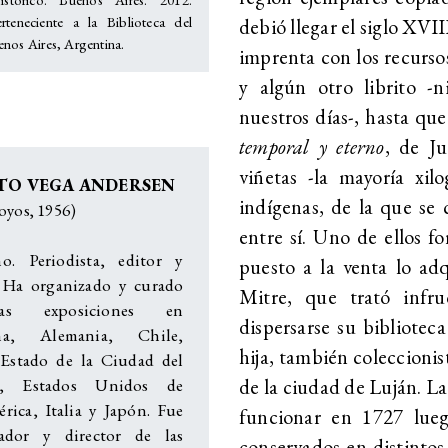
rteneciente a la Biblioteca del
debió llegar el siglo XVI
nos Aires, Argentina.
imprenta con los recursos
y algún otro librito -
nuestros días-, hasta qu
temporal y eterno
, de J
viñetas -la mayoría xil
TO VEGA ANDERSEN
indígenas, de la que se
oyos, 1956)
entre sí. Uno de ellos f
o. Periodista, editor y
puesto a la venta lo adq
 Ha organizado y curado
Mitre, que trató infru
sas exposiciones en
dispersarse su bibliote
ina, Alemania, Chile,
hija, también coleccioni
Estado de la Ciudad del
de la ciudad de Luján. La
no, Estados Unidos de
rica, Italia y Japón. Fue
funcionar en 1727 luego
ador y director de las
conservados en distintos