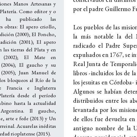
iones Manos Artesanas y
por el padre Guillermo F
Platería. Como editor y o
r ha publicado las
Los pueblos de las mision
s obras: El apero criollo,
adición (2000); El Poncho,
la más notable la del 
radición (2001); El apero
radicado el Padre Supe
n las tierras del Plata y en
expulsados en 1767, se in
a (2002); El Mate en
Real Junta de Temporalid
 (2004); El gaucho y su
libros -incluidos los de
 (2005); Juan Manuel de
los bloqueos al Río de la
los jesuitas en Córdoba- 
e Francia e Inglaterra
Algunos se habían dete
Platería desde el período
distribuidos entre los ab
bino hasta la actualidad
levantada por los mision
 Argentina. Il gaucho,
de ellos fue devuelta en
e, arte e fede (2013) y Un
irreinal. Acuarelas inéditas
antiguo nombre de la U
iedad rioplatense (2015).