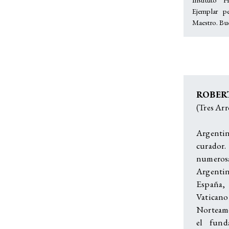
Ejemplar pe
Maestro. Bue
ROBER
(Tres Arr
Argentin
curador.
numero
Argent
España, 
Vatica
Norteamé
el fund