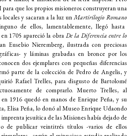
II para que los propios misioneros construyeran una
 locales y sacaran a la luz un
Martirilogio Romano
ninguno de ellos, lamentablemente, llegó hasta
e en 1705 apareció la obra
De la
Diferencia entre lo
uan Eusebio Nieremberg, ilustrada con preciosas
ográficas- y láminas grabadas en bronce por los
 conocen dos ejemplares con pequeñas diferencias
ormó parte de la colección de Pedro de Angelis, y
uirió Rafael Trelles, para disgusto de Bartolomé
ctuosamente de comprarlo. Muerto Trelles, al
ca en 1916 quedó en manos de Enrique Peña, y su
sta, Elisa Peña, lo donó al Museo Enrique Udaondo
 imprenta jesuítica de las Misiones había dejado de
 de publicar veintitrés títulos -varios de ellos
 ejemplares-, según el minucioso estudio realizado