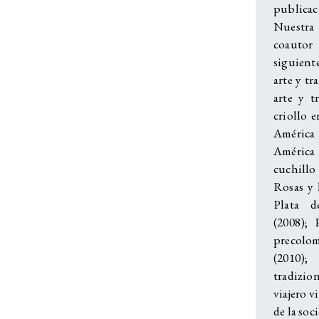
publicac
Nuestra 
coauto
siguiente
arte y tr
arte y t
criollo e
Améric
América
cuchillo
Rosas y 
Plata d
(2008); 
precolom
(2010);
tradizion
viajero v
de la soc