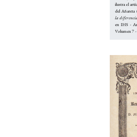
ilustra el ar
del Añareta 
la diferencia
en IHS - An
Volumen 7 -