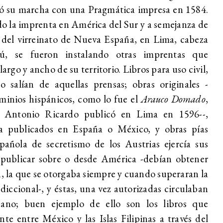
ió su marcha con una Pragmática impresa en 1584.
o la imprenta en América del Sur y a semejanza de
l del virreinato de Nueva España, en Lima, cabeza
rú, se fueron instalando otras imprentas que
 largo y ancho de su territorio.
Libros para uso civil,
so salían de aquellas prensas; obras originales -
ominios hispánicos, como lo fue el
Arauco Domado
,
Antonio Ricardo publicó en Lima en 1596--,
ya publicados en España o México, y obras pías
spañola de secretismo de los Austrias ejercía sus
a publicar sobre o desde América -
debían obtener
, la que se otorgaba siempre y cuando superaran la
sdiccional-
, y éstas, una vez autorizadas circulaban
icano; buen ejemplo de ello son los libros que
 entre México y las Islas Filipinas a través del