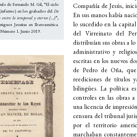
tículo de Fernando M. Gil, “El ciclo
Compañía de Jesús, inic
(infierno) en los grabados del
De
En sus manos había nacid
 entre lo temporal y eterno (...)
”,
lo sucedido en la capita
tiguos Jesuitas en Iberoamérica.
 Número 1. Junio 2019.
del Virreinato del Pe
distribuían sus obras a lo
administrativo y religio
escritas en los nuevos d
de Pedro de Oña, que 
reediciones de títulos 
bilingües. La política e
controles en las obras 
una licencia de impresión
censura del tribunal juri
por el territorio amer
marchaban constantemente