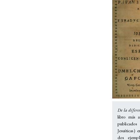
De la difere
libro más 
publicados
Jesuíticas)
dos ejempl