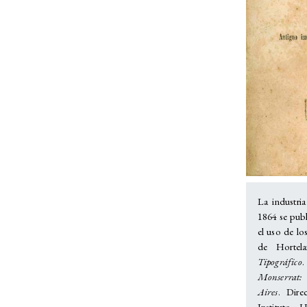
La industri
1864 se publ
el uso de lo
de Hortel
Tipográfico
.
Monserrat:
Aires
. Dire
Instituto 