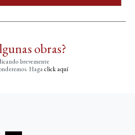
algunas obras?
ndicando brevemente
sponderemos. Haga
click aquí­