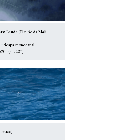
m Laude (El niño de Mali)
lticapa monocanal
20'' (02:20'')
l cruce)