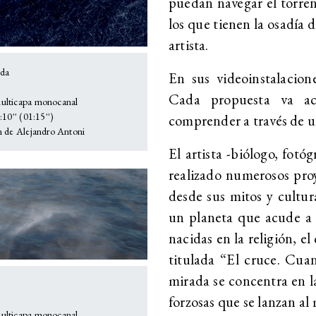
puedan navegar el torre
los que tienen la osadía 
artista.
eda
En sus videoinstalacion
Cada propuesta va ac
lticapa monocanal
10'' (01:15'')
comprender a través de un
 de Alejandro Antoni
El artista -biólogo, fotó
realizado numerosos proy
desde sus mitos y cultur
un planeta que acude a l
nacidas en la religión, el
titulada “El cruce. Cua
mirada se concentra en la
forzosas que se lanzan al 
lticapa monocanal