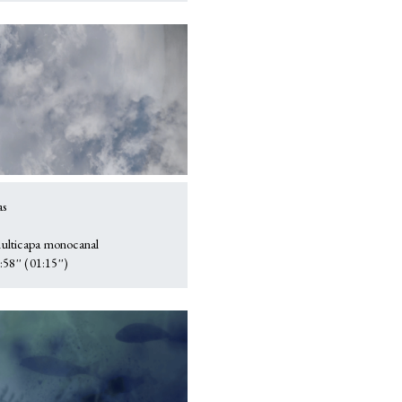
as
lticapa monocanal
58'' (01:15'')