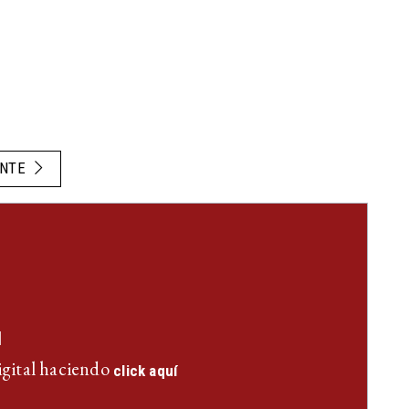
ENTE
l
igital haciendo
click aquí