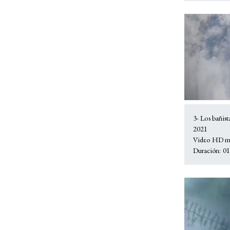
3- Los bañist
2021
Video HD mu
Duración: 01: