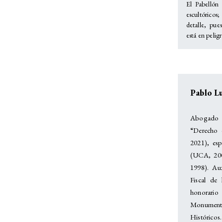
El Pabellón 
escultórico
detalle, pue
está en peligr
Pablo Lu
Abogado 
“Derecho 
2021), esp
(UCA, 200
1998). Aux
Fiscal de
honorario
Monument
Históricos