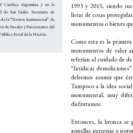
ad Católica Argentina y en la
1993 y 2015, siendo sus
d de San Isidro. Secretario de
listas de cosas protegida
de la “Revista Institucional” de
monumentos o bienes que 
ón de Fiscales y Funcionarios del
Público Fiscal de la Nación.
Como esta es la primera l
monumentos de valor arqu
referían al cuidado de d
“fatídicas demoliciones”
debemos asumir que éstas
Tampoco a la idea social
monumental, muy difere
disfrutamos.
Entonces, la bronca se p
aquellas personas o porque