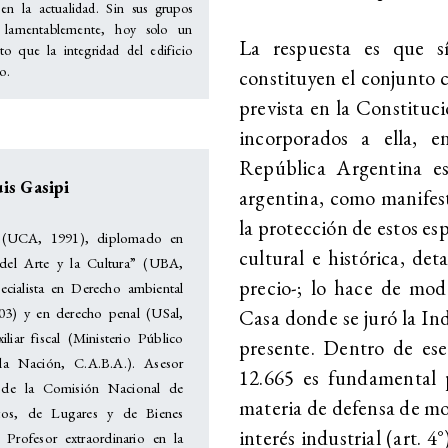
en la actualidad. Sin sus grupos
s; lamentablemente, hoy solo un
La respuesta es que sí
sto que la integridad del edificio
o.
constituyen el conjunto 
prevista en la Constitu
incorporados a ella, e
República Argentina es 
is Gasipi
argentina, como manifest
la protección de estos es
(UCA, 1991), diplomado en
cultural e histórica, deta
del Arte y la Cultura” (UBA,
precio-; lo hace de mod
ecialista en Derecho ambiental
3) y en derecho penal (USal,
Casa donde se juró la I
iliar fiscal (Ministerio Público
presente. Dentro de ese 
 la Nación, C.A.B.A.). Asesor
12.665 es fundamental p
 de la Comisión Nacional de
materia de defensa de mon
os, de Lugares y de Bienes
interés industrial (art. 
. Profesor extraordinario en la