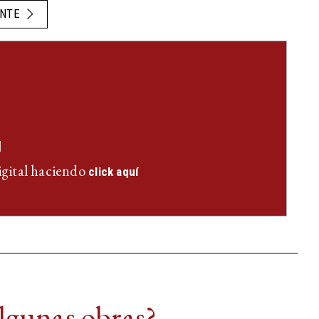
ENTE
l
igital haciendo
click aquí
algunas obras?