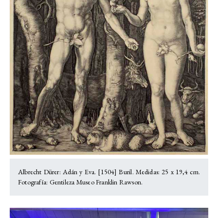
Albrecht Dürer: Adán y Eva. [1504] Buril. Medidas: 25 x 19,4 cm.
Fotografía: Gentileza Museo Franklin Rawson.