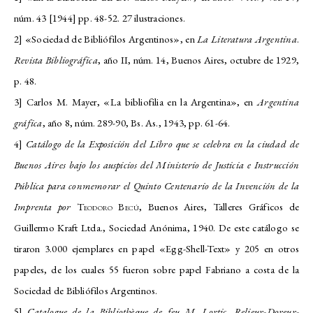
núm. 43 [1944] pp. 48-52. 27 ilustraciones.
2] «Sociedad de Bibliófilos Argentinos», en
La Literatura Argentina
.
Revista Bibliográfica
, año II, núm. 14, Buenos Aires, octubre de 1929,
p. 48.
3] Carlos M. Mayer, «La bibliofilia en la Argentina», en
Argentina
gráfica
, año 8, núm. 289-90, Bs. As., 1943, pp. 61-64.
4]
Catálogo de la Exposición del Libro que se celebra en la ciudad de
Buenos Aires bajo los auspicios del Ministerio de Justicia e Instrucción
Pública para conmemorar el Quinto Centenario de la Invención de la
Imprenta por
Teodoro Becú
, Buenos Aires, Talleres Gráficos de
Guillermo Kraft Ltda., Sociedad Anónima, 1940. De este catálogo se
tiraron 3.000 ejemplares en papel «Egg-Shell-Text» y 205 en otros
papeles, de los cuales 55 fueron sobre papel Fabriano a costa de la
Sociedad de Bibliófilos Argentinos.
5]
Catalogue de la Bibliothèque de feu M. Lortic. Relieur-Doreur-