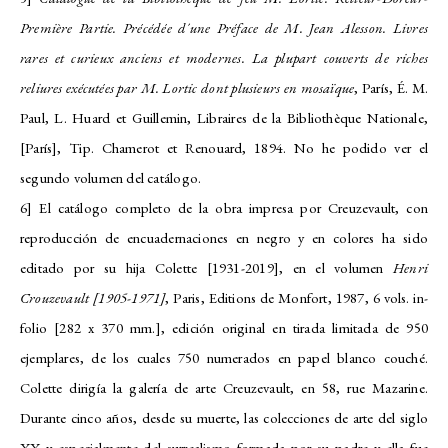
Première Partie. Précédée d´une Préface de M. Jean Alesson. Livres
rares et curieux anciens et modernes. La plupart couverts de riches
reliures exécutées par M. Lortic dont plusieurs en mosaïque
, París, É. M.
Paul, L. Huard et Guillemin, Libraires de la Bibliothèque Nationale,
[París], Tip. Chamerot et Renouard, 1894. No he podido ver el
segundo volumen del catálogo.
6] El catálogo completo de la obra impresa por Creuzevault, con
reproducción de encuadernaciones en negro y en colores ha sido
editado por su hija Colette
[1931-2019]
, en el volumen
Henri
Crouzevault [1905-1971]
, Paris, Editions de Monfort, 1987, 6 vols. in-
folio [282 x 370 mm.], edición original en tirada limitada de 950
ejemplares, de los cuales 750 numerados en papel blanco couché.
Colette dirigía la galería de arte Creuzevault, en 58, rue Mazarine.
Durante cinco años, desde su muerte, las colecciones de arte del siglo
XX y especialmente del surrealismo formada por su padre y ella fue