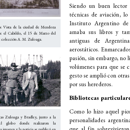
Siendo un buen lector 
técnicas de aviación, l
Instituto Argentino de
as: Vista de la ciudad de Mendoza
amaba sus libros y tamb
e el Cabildo, el 15 de Marzo del
antiguas de Argentina
 colección A. M. Zuloaga.
aerostáticos. Enmarcados
pasión, sin embargo, no l
volúmenes para que se cr
gesto se amplió con otras
por sus herederos.
Bibliotecas particula
Como lo hizo aquel pion
as Zuloaga y Bradley, junto a la
personalidades argentina
del globo donde realizaron la
que al fin sobrevivieron
a imagen y la noticia se publicó en