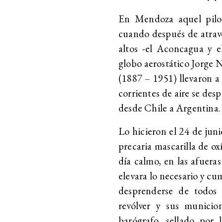
En Mendoza aquel pilot
cuando después de atrave
altos -el Aconcagua y el
globo aerostático Jorge 
(1887 – 1951) llevaron a 
corrientes de aire se desp
desde Chile a Argentina.
Lo hicieron el 24 de jun
precaria mascarilla de ox
día calmo, en las afueras
elevara lo necesario y cum
desprenderse de todos 
revólver y sus municion
barógrafo, sellado por 