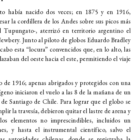
o había nacido dos veces; en 1875 y en 1916,
sar la cordillera de los Andes sobre sus picos más
 Tupungato-, aterrizó en territorio argentino el
Newbery. Junto al piloto de globos Eduardo Bradley
cabo esta “locura” convencidos que, en lo alto, las
lazaban del oeste hacia el este, permitiendo el viaje
io de 1916; apenas abrigados y protegidos con una
ígeno iniciaron el vuelo a las 8 de la mañana de un
 de Santiago de Chile. Para lograr que el globo se
plir la travesía, debieron quitar el lastre de arena y
los elementos no imprescindibles, incluidos un
es, y hasta el instrumental científico, salvo el
las autoridades chilenas, donde se registraba la