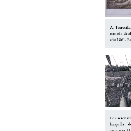
A. Torrecill
tomada desd
año 1861. Ex
Los aeronaut
barquilla 
ascensión. (L