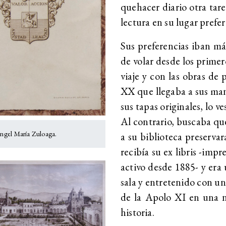
quehacer diario otra tarea
lectura en su lugar prefer
Sus preferencias iban más 
de volar desde los primer
viaje y con las obras de 
XX que llegaba a sus ma
sus tapas originales, lo v
Al contrario, buscaba que
 Ángel María Zuloaga.
a su biblioteca preserva
recibía su ex libris -impr
activo desde 1885- y era
sala y entretenido con un 
de la Apolo XI en una n
historia.