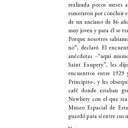
realizada pocos meses a
esmeraron por concluir es
de un anciano de 86 año
muy joven y para él se t
Porque nosotros sabíamo
no”, declaró. El encuen
anécdotas –“aquí mismo
Saint Exupery”, les dijo
encuentros entre 1929 y
Principito-, y les obsequi
café donde estaban gr
Newbery con el que reali
Museo Espacial de Esta
guardó para sí entre sus 